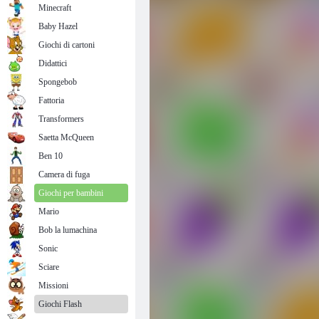
Minecraft
Baby Hazel
Giochi di cartoni
Didattici
Spongebob
Fattoria
Transformers
Saetta McQueen
Ben 10
Camera di fuga
Giochi per bambini
Mario
Bob la lumachina
Sonic
Sciare
Missioni
Giochi Flash