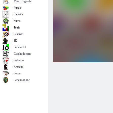
Match 3 giochi
Puzzle
Sudoku
Zuma
Tetris
Biliardo
3D
Giochi IO
Giochi di carte
Solitario
Scacchi
Pesca
Giochi online