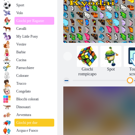
Sport
Volo
Giochi per Ragazze
Cavalli
My Little Pony
Vestire
Barbie
Cucina
Parrucchiere
Giochi
Spot
To
rompicapo
scr
Colorare
Trucco
Congelato
Farfalla Kyodai
Blocchi colorati
Dinosauri
Avventura
Giochi per due
Acqua e Fuoco