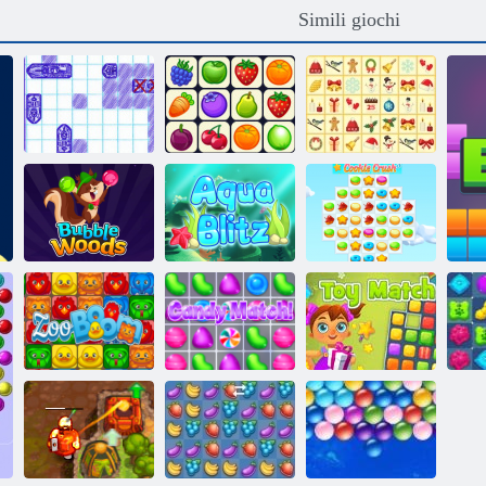
Simili giochi
Kris-Mas
Battaglia marina
Onet Connect
Mahjong
Woods a bolle
Acqua Blitz
Cookie Crush 3
Partita
Sto
Zoo boom
Candy Match!
giocattolo!