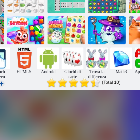
Cucina mahjong
Domino classico
Gioielli blitz 3
Eroi della partita
Skydom
Eroi di zucchero
3
Ki
uch
HTML5
Android
Giochi di
Trova la
Math3
Ap
een
carte
differenza
(Total 10)