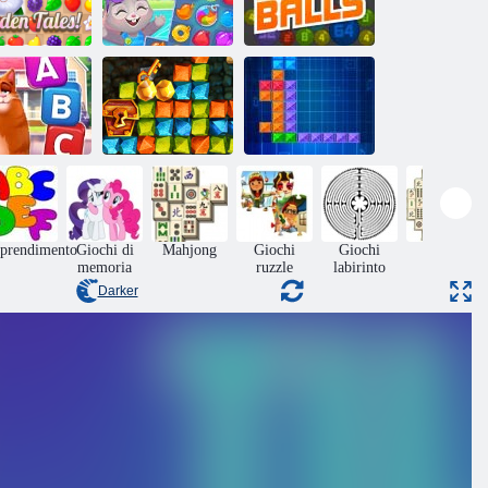
Racconti da
giardino
Festa in piscina
2048 palle
Caccia al tesoro
tty Scramble
corsa all'oro
Tentrix
prendimento
Giochi di
Mahjong
Giochi
Giochi
Tavolo
memoria
ruzzle
labirinto
Darker