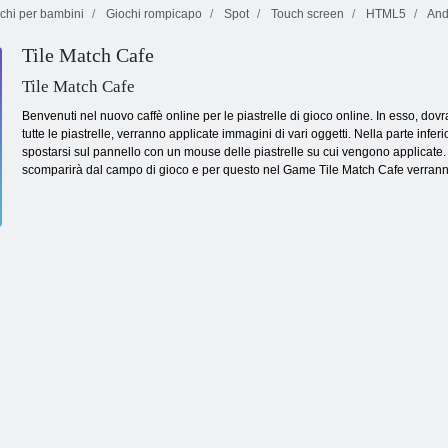
chi per bambini
Giochi rompicapo
Spot
Touch screen
HTML5
And
Tile Match Cafe
Treasure
maledetto 2
Fruita Crush
Bolle senza fine
Tile Match Cafe
Benvenuti nel nuovo caffè online per le piastrelle di gioco online. In esso, dovrai
tutte le piastrelle, verranno applicate immagini di vari oggetti. Nella parte infe
spostarsi sul pannello con un mouse delle piastrelle su cui vengono applicate.
scomparirà dal campo di gioco e per questo nel Game Tile Match Cafe verranno