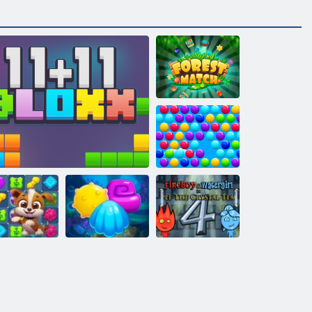
Forest Match
Bolle intelligenti
Fireboy and
Watergirl 4:
ria del puzzle
Tempio di
del cane
Blocchi 11x11
Aqua Blitz 2
Cristallo