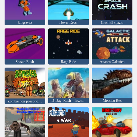
Ungravità
Hover Racer
Crash di spazio
Spazio Rush
Rage Ride
Attacco Galattico
D-Day: Rush - Tower Defense
Messico Rex
Zombie non possono saltare