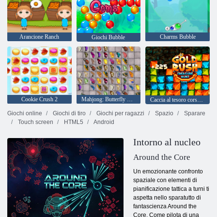
Arancione Ranch
Charms Bubble
Giochi Bubble
Cookie Crush 2
Mahjong: Butterfly Kyodai HD
Caccia al tesoro corsa all'oro
Giochi online
Giochi di tiro
Giochi per ragazzi
Spazio
Sparare
Touch screen
HTML5
Android
Intorno al nucleo
Around the Core
Un emozionante confronto
spaziale con elementi di
pianificazione tattica a turni ti
aspetta nello sparatutto di
fantascienza Around the
Core. Come pilota di una