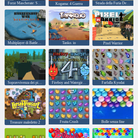
Forze Mascherate: Sopravvivenza Zombie
Strada della Furia Desert Strike
Kogama: 4 Guerra
Multiplayer di Battleship War
Tanko. io
Pixel Warrior
Sopravvivenza dei pixel
Fireboy and Watergirl 4: Tempio di Cristallo
Farfalla Kyodai
Fruita Crush
Bolle senza fine
Treasure maledetto 2