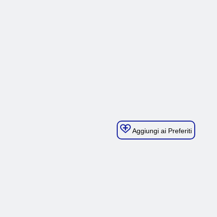
Aggiungi ai Preferiti