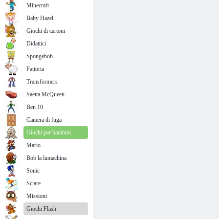
Minecraft
Baby Hazel
Giochi di cartoni
Didattici
Spongebob
Fattoria
Transformers
Saetta McQueen
Ben 10
Camera di fuga
Giochi per bambini
Mario
Bob la lumachina
Sonic
Sciare
Missioni
Giochi Flash