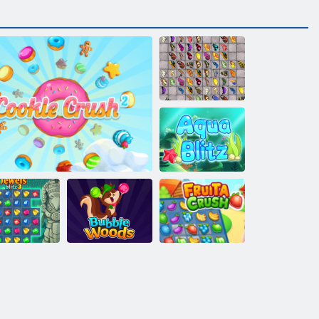
Mahjong:
Butterfly Kyodai
HD
Acqua Blitz
oielli blitz 3
Cookie Crush 2
Woods a bolle
Fruita Crush