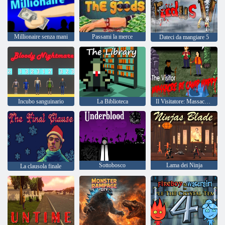
Millionaire senza mani
Passami la merce
Dateci da mangiare 5
Incubo sanguinario
La Biblioteca
Il Visitatore: Massacro a Camp Happy
Sottobosco
Lama dei Ninja
La clausola finale