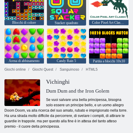
Blocchi di colore
Color Pixel Art Classic - Pixel Paint by Numbers
Stacker quadrato
Arena di abbinamento
Candy Rain 5
Partita a blocchi 10x10
Giochi online
Giochi Quest
Sanguinoso
HTML5
Vichinghi
Dum Dum and the Iron Golem
Se vuoi salvare una bella principessa, bisogna
solo essere un principe bello, e un uomo allegro
Doom Doom, va alla ricerca del suo amato, rubato e imprigionato nella torre.
Ha una strada molto difficile da percorrere, di svelare i compiti, di attirare le
guardie in trappole. ma per questo alla fine è in attesa del tanto atteso
premio - il cuore della principessa.