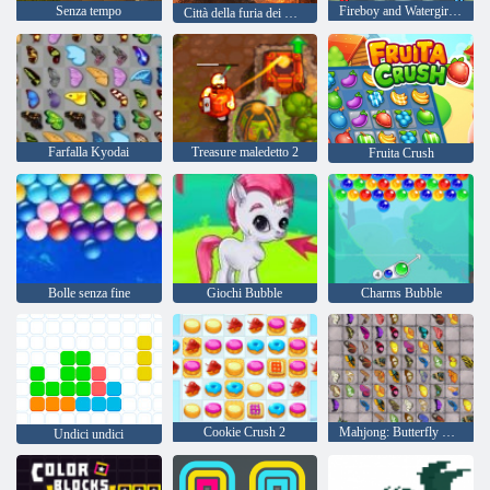
Senza tempo
Fireboy and Watergirl 4: Tempio di Cristallo
Città della furia dei mostri
Farfalla Kyodai
Treasure maledetto 2
Fruita Crush
Bolle senza fine
Giochi Bubble
Charms Bubble
Cookie Crush 2
Mahjong: Butterfly Kyodai HD
Undici undici