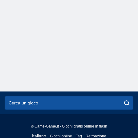
© Game-Game.it - Giochi gratis online in flash
English
Italiano
Giochi online
Tag
Retroazione