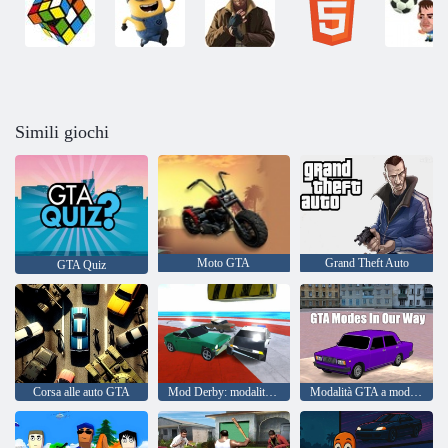
Simili giochi
Moto GTA
Grand Theft Auto
GTA Quiz
Corsa alle auto GTA
Mod Derby: modalità GTA
Modalità GTA a modo nostro