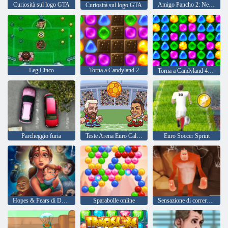
Curiosità sul logo GTA
Amigo Pancho 2: New York Party
Curiosità sul logo GTA
Leg Cinco
Torna a Candyland 2
Torna a Candyland 4: Lollipop Garden
Parcheggio furia
Teste Arena Euro Calcio
Euro Soccer Sprint
Hopes & Fears di Delicious Emily
Sparabolle online
Sensazione di correre di yeti