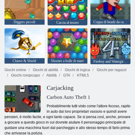
Diggers piccoli
Coppa di headz da calcio 2
Caccia al tesoro
Chiave & Shield
Shooter a bolle di mare
Fireboy and Watergirl 4: Tempio di Cristallo
Giochi online
Giochi di abilità
Giochi di logica
Giochi per ragazzi
Giochi rompicapo
Abilità
GTA
HTML5
Carjacking
Carbon Auto Theft 1
Probabilmente tutti visto come l'attore focoso, rapito
in auto dai loro proprietari vassoio e quindi avere
pensieri, è molto facile, e ogni tanto capace. Se si pensa così, anche, provare
a giocare a questo gioco in cui dovrete aiutare il personaggio principale di
guidare una macchina fuori dal parcheggio e allo stesso tempo di farlo prima
che arrivasse la polizia.