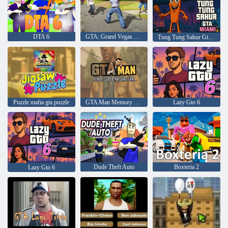
DTA 6
GTA: Grand Vegas Crime
Tung Tung Sahur Gta Miami
Puzzle mafia gta puzzle
GTA Man Memory Card & Matching Game
Lazy Gto 6
Dude Theft Auto
Boxteria 2
Lazy Gto 6