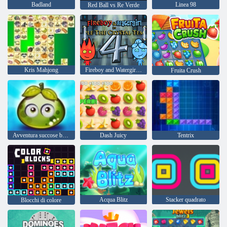
Badland
Linea 98
Red Ball vs Re Verde
Kris Mahjong
Fireboy and Watergirl 4: Tempio di Cristallo
Fruita Crush
Avventura succose bacche
Dash Juicy
Tentrix
Acqua Blitz
Stacker quadrato
Blocchi di colore