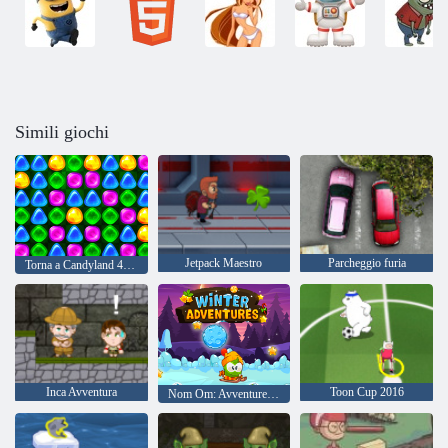
Simili giochi
Jetpack Maestro
Parcheggio furia
Torna a Candyland 4: Lollipop Garden
Inca Avventura
Toon Cup 2016
Nom Om: Avventure invernali