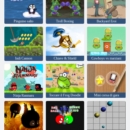
Pinguino salto
Troll Boxing
Backyard Eroi
Indi Cannon
Chiave & Shield
Cowboys vs marziani
Toccare il Frog Doodle
Mini corsa di gara
Ninja Ranmaru