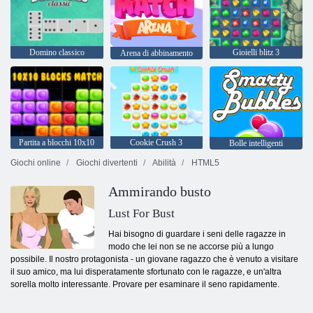
Domino classico
Gioielli blitz 3
Arena di abbinamento
Partita a blocchi 10x10
Cookie Crush 3
Bolle intelligenti
Giochi online
Giochi divertenti
Abilità
HTML5
Ammirando busto
Lust For Bust
Hai bisogno di guardare i seni delle ragazze in
modo che lei non se ne accorse più a lungo
possibile. Il nostro protagonista - un giovane ragazzo che è venuto a visitare
il suo amico, ma lui disperatamente sfortunato con le ragazze, e un'altra
sorella molto interessante. Provare per esaminare il seno rapidamente.