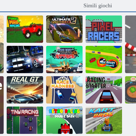
Simili giochi
Divertente corsa
L'auto volante
pazza
definitiva 2
Piloti di pixel
Attacco della
macchina della
Hot Road
Gara di box
polizia
Infinite
Real GT Racing
Simulator
Follia di razza
Starter da corsa