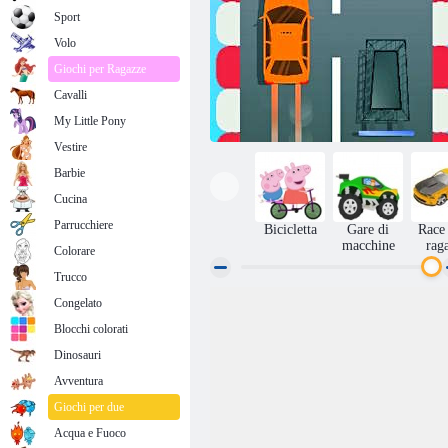
Sport
Volo
Giochi per Ragazze
Cavalli
My Little Pony
Vestire
Barbie
Cucina
Parrucchiere
Bicicletta
Gare di
Race 
macchine
rag
Colorare
Trucco
Congelato
Drag Race!
Blocchi colorati
Dinosauri
Avventura
Giochi per due
Acqua e Fuoco