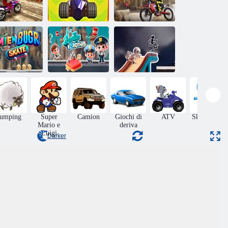
ilità pazze di
Gara a due di
Gara di
Dirt Bike
Flying Way
Motocross
attino Mien
Fratelli
Stickman in
Bugr
scooteristi
bianco e nero
Jumping
Super
Camion
Giochi di
ATV
Skateboard
Mario e
deriva
Luigi
Darker