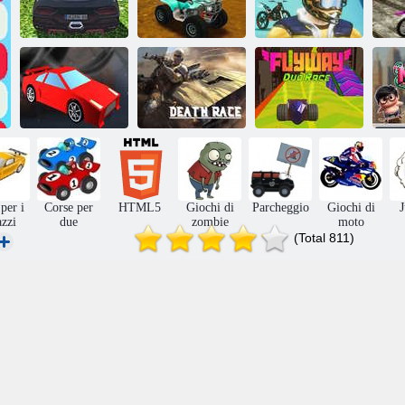
Inseguimento
ATV Ultimate
Trial Bike
Ab
mortale Duo V3
Offroad
Racing Scontro
Simulatore di
corse alla deriva
Corsa della
Gara a due
P
Top Gear
morte
Flyway
per i
Corse per
HTML5
Giochi di
Parcheggio
Giochi di
azzi
due
zombie
moto
(Total 811)