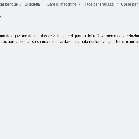
hi per due
Bicicletta
Gare di macchine
Race per i ragazzi
Corse per
o
Piccolo demo da
Doppio
corsa
cruscotto retrò
Kart Bros
una delegazione delle galassie vicine, e nel quadro del rafforzamento delle relazioni 
tecipare al concorso su una moto, visitare il pianeta nei loro veicoli. Termini per tut