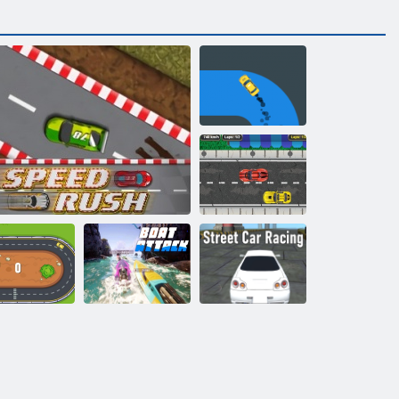
Driver di dito
Gioco di corse
Attacco della
Racing per auto
Crashless
Velocità Rush
barca
di strada