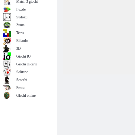
Match 3 giochi
Puzzle
Sudoku
Zuma
Tetris
Biliardo
3D
Giochi IO
Giochi di carte
Solitario
Scacchi
Pesca
Giochi online