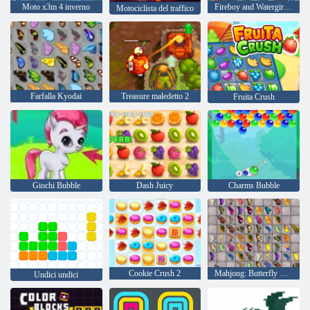
Moto x3m 4 inverno
Fireboy and Watergirl 4: Tempio di Cristallo
Motociclista del traffico
Farfalla Kyodai
Treasure maledetto 2
Fruita Crush
Giochi Bubble
Dash Juicy
Charms Bubble
Cookie Crush 2
Mahjong: Butterfly Kyodai HD
Undici undici