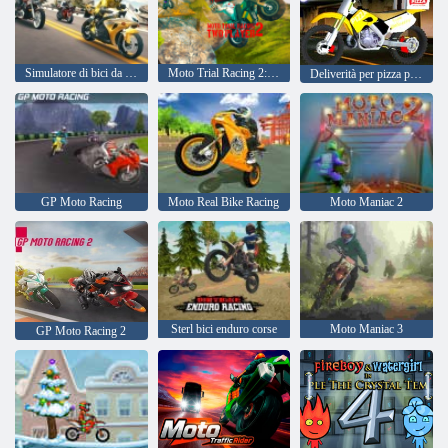
Simulatore di bici da strada
Moto Trial Racing 2: due giocatori
Deliverità per pizza per motociclette 2020
GP Moto Racing
Moto Real Bike Racing
Moto Maniac 2
Sterl bici enduro corse
Moto Maniac 3
GP Moto Racing 2