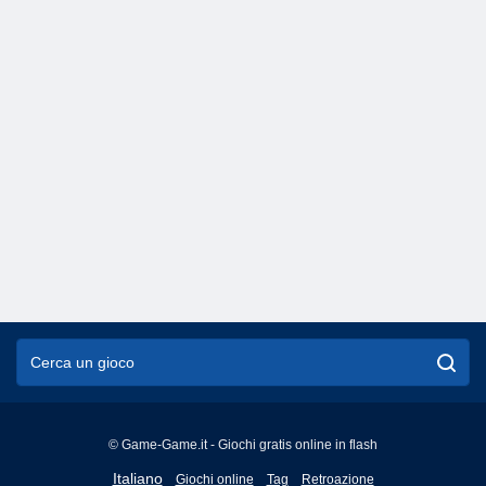
© Game-Game.it - Giochi gratis online in flash
English
Italiano
Giochi online
Tag
Retroazione