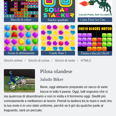
Blocchi di colore
Color Pixel Art Classic - Pixel Paint by Numbers
Stacker quadrato
Arena di abbinamento
Candy Rain 5
Partita a blocchi 10x10
Giochi online
Giochi di corsa
Giochi di moto
HTML5
Pilota olandese
Jaludo Biker
Bene, oggi abbiamo preparato un sacco di varie
tracce in tutto il paese. Oggi, tutti sognano che ci
sia qualcosa di straordinario e non in visita e ti forniremo oggi. Siediti più
comodamente e mettiamoci al lavoro. Prendi la tastiera tra le mani e vedi che
la tua moto è in uno stato uniforme, perché se ti giri da qualche parte al
traguardo, sarà un peccato.