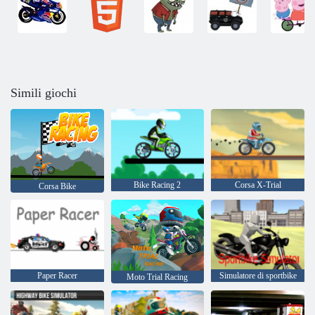
Simili giochi
Bike Racing 2
Corsa X-Trial
Corsa Bike
Paper Racer
Simulatore di sportbike
Moto Trial Racing