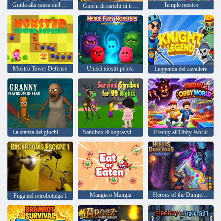
Guida alla causa dell'Alaska
Temple mostro
Giochi di carichi di trasporto di animali reali
Mostro Tower Defense
Unisci mostri pelosi
Leggenda del cavaliere
La stanza dei giochi della nonna della paura
Sandbox di sopravvivenza per 99 notti
Freddy all'Obby World
Mangia o Mangia
Heroes of the Dungeons: gioco di ruolo match-3
Fuga nel retrobottega 1