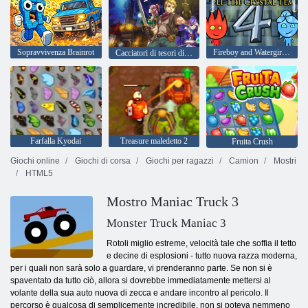
Sopravvivenza Brainrot
Fireboy and Watergirl 4: Tempio di Cristallo
Cacciatori di tesori di Arcuz
Farfalla Kyodai
Treasure maledetto 2
Fruita Crush
Giochi online
Giochi di corsa
Giochi per ragazzi
Camion
Mostri
HTML5
Mostro Maniac Truck 3
Monster Truck Maniac 3
Rotoli miglio estreme, velocità tale che soffia il tetto
e decine di esplosioni - tutto nuova razza moderna,
per i quali non sarà solo a guardare, vi prenderanno parte. Se non si è
spaventato da tutto ciò, allora si dovrebbe immediatamente mettersi al
volante della sua auto nuova di zecca e andare incontro al pericolo. Il
percorso è qualcosa di semplicemente incredibile, non si poteva nemmeno