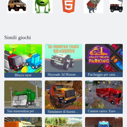
Simili giochi
Skyroads 3d Monster Truck
Parcheggio per camion pazzi
Blocco racer
Sim immondizia per camion pulito dell'isola
Camion carico: Euro American Tour
Simulatore di fuoristrada Hill Climb