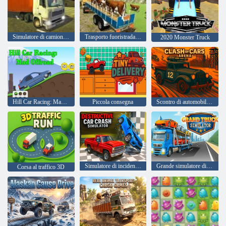
Simulatore di camion della città reale
Trasporto fuoristrada di camion di animali
2020 Monster Truck
Hill Car Racing: Mad Offroad
Piccola consegna
Scontro di automobili Arena
Simulatore di incidente automobilistico distruttivo
Grande simulatore di camion
Corsa al traffico 3D