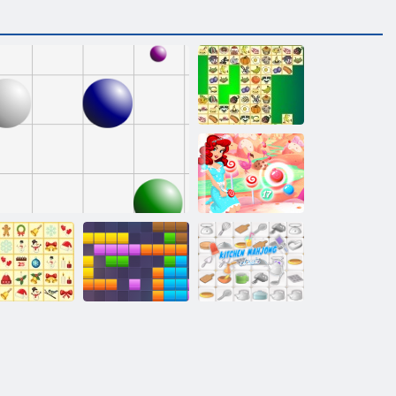
Kris Mahjong
Sparabolle a
livelli Candy
Bubble
Kris-Mas
Mahjong
Linea 98
Blocchi 11x11
Cucina mahjong