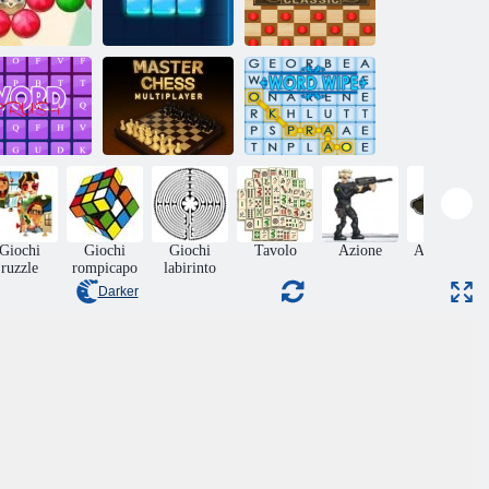
bble Shooter
Saga 2
Tetra
Dama: Classic
Master
Multiplayer di
Parola cotta
scacchi
Parola pulizia
Giochi
Giochi
Giochi
Tavolo
Azione
Adventura
ruzzle
rompicapo
labirinto
Darker