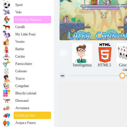
Sport
Volo
Giochi per Ragazze
Cavalli
My Little Pony
Vestire
Barbie
Cucina
Parrucchiere
Intelligenza
HTML5
Gioc
ca
Colorare
Trucco
Congelato
Cannone laser
Blocchi colorati
Dinosauri
Avventura
Giochi per due
Acqua e Fuoco