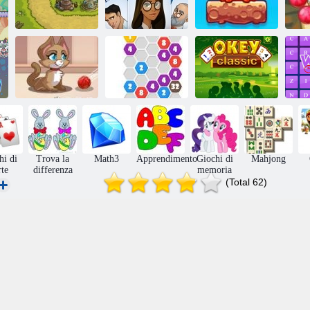
Mondiale Misto:
Bu
Kingdom Rush
Incantesimo
Weekend
Kitty Bolle
2020 Connect
Okey Classic
hi di
Trova la
Math3
Apprendimento
Giochi di
Mahjong
rte
differenza
memoria
(Total 62)