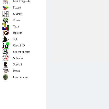
Match 3 giochi
Puzzle
Sudoku
Zuma
Tetris
Biliardo
3D
Giochi IO
Giochi di carte
Solitario
Scacchi
Pesca
Giochi online