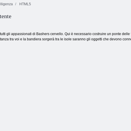
lligenza
HTML5
tente
BUBLE Shooter
Domino classico
HTML5
Gioielli blitz 3
tti gli appassionati di Bashers cervello. Qui è necessario costruire un ponte delle tra
stanza tra voi e la bandiera sorgerà tra le isole saranno gli oggetti che devono connett