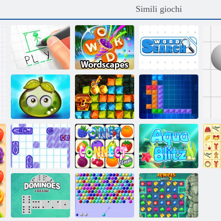
Simili giochi
Boia
Wordscapes
Ricerca di parole
Avventura
Caccia al tesoro
succose bacche
corsa all'oro
Tentrix
Battaglia marina
Onet Connect
Acqua Blitz