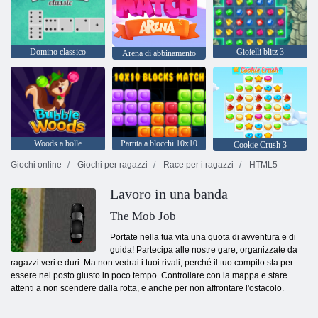
Domino classico
Gioielli blitz 3
Arena di abbinamento
Woods a bolle
Partita a blocchi 10x10
Cookie Crush 3
Giochi online
Giochi per ragazzi
Race per i ragazzi
HTML5
Lavoro in una banda
The Mob Job
Portate nella tua vita una quota di avventura e di
guida! Partecipa alle nostre gare, organizzate da
ragazzi veri e duri. Ma non vedrai i tuoi rivali, perché il tuo compito sta per
essere nel posto giusto in poco tempo. Controllare con la mappa e stare
attenti a non scendere dalla rotta, e anche per non affrontare l'ostacolo.