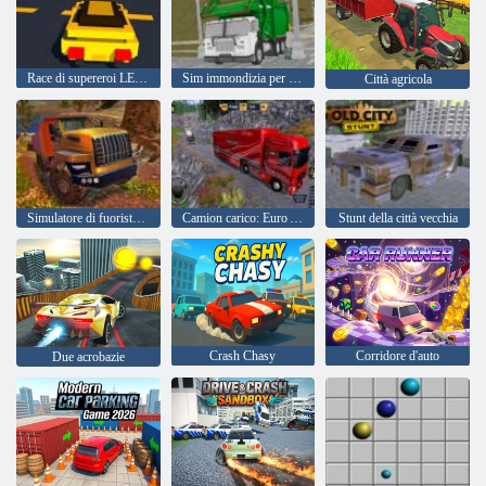
Race di supereroi LEGO
Sim immondizia per camion pulito dell'isola
Città agricola
Simulatore di fuoristrada Hill Climb
Camion carico: Euro American Tour
Stunt della città vecchia
Crash Chasy
Corridore d'auto
Due acrobazie