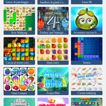
Gioco di parcheggio per auto moderno 2026
Linea 98
Sandbox di guida e arresto anomalo
Kris Mahjong
Fireboy and Watergirl 4: Tempio di Cristallo
Avventura succose bacche
Caccia al tesoro corsa all'oro
Dash Juicy
Tentrix
Acqua Blitz
Cucina mahjong
Onet Connect