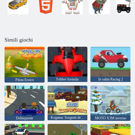
Simili giochi
Febbre formula
In salita Racing 2
Pilota Eroico
Kogama: Sorgenti del radiatore
Delinquente
MOTO X3M inverno