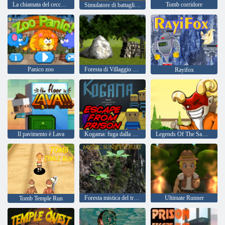
La chiamata del cecchino della Seconda Guerra Mondiale
Tomb corridore
Simulatore di battaglia della prima guerra mondiale
Panico zoo
Foresta di Villaggio Di Fuga Episodio 2
Rayifox
Il pavimento è Lava
Kogama: fuga dalla prigione
Legends Of The Samurai
Foresta mistica del tramonto
Ultimate Runner
Tomb Temple Run