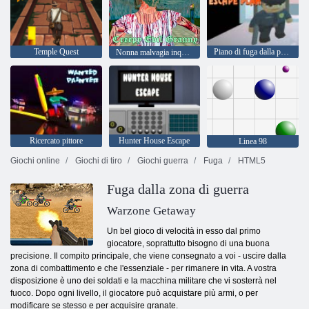
Temple Quest
Piano di fuga dalla prigione
Nonna malvagia inquietante
Ricercato pittore
Hunter House Escape
Linea 98
Giochi online
Giochi di tiro
Giochi guerra
Fuga
HTML5
Fuga dalla zona di guerra
Warzone Getaway
Un bel gioco di velocità in esso dal primo
giocatore, soprattutto bisogno di una buona
precisione. Il compito principale, che viene consegnato a voi - uscire dalla
zona di combattimento e che l'essenziale - per rimanere in vita. A vostra
disposizione è uno dei soldati e la macchina militare che vi sosterrà nel
fuoco. Dopo ogni livello, il giocatore può acquistare più armi, o per
modificare se stesso e per acquisire granate.