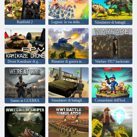
Raidfield 2
Legioni: la via della guerra
Simulatore di battaglia totalmente accurato 2
Droni Kamikaze di guerra di FPV
Rimaster di guerra infinito
Warfare 1917 hackerato
Simulatore di battaglia militare
Comandante dell'Isola delle Guerre
Siamo in GUERRA