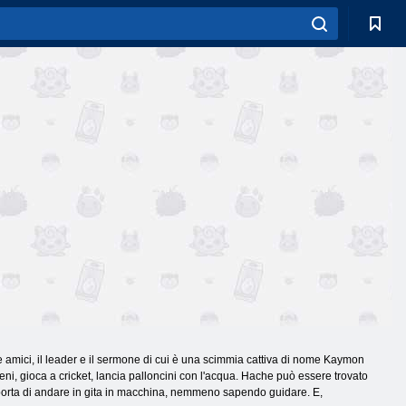
e amici, il leader e il sermone di cui è una scimmia cattiva di nome Kaymon
eni, gioca a cricket, lancia palloncini con l'acqua. Hache può essere trovato
porta di andare in gita in macchina, nemmeno sapendo guidare. E,