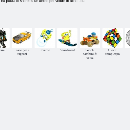
ha paura di salire su un aereo per volare in alta quota.
)
rare
Race per i
Inverno
Snowboard
Giochi
Giochi
ragazzi
bambini di
rompicapo
corsa