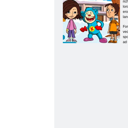
ric
lor
ero
lan
Fon
ved
spo
ad 