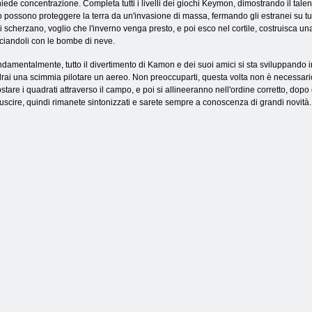
hiede concentrazione. Completa tutti i livelli dei giochi Keymon, dimostrando il talento
o possono proteggere la terra da un'invasione di massa, fermando gli estranei su tut
i scherzano, voglio che l'inverno venga presto, e poi esco nel cortile, costruisca un
ciandoli con le bombe di neve.
damentalmente, tutto il divertimento di Kamon e dei suoi amici si sta sviluppando 
rai una scimmia pilotare un aereo. Non preoccuparti, questa volta non è necessario a
stare i quadrati attraverso il campo, e poi si allineeranno nell'ordine corretto, dop
uscire, quindi rimanete sintonizzati e sarete sempre a conoscenza di grandi novità.