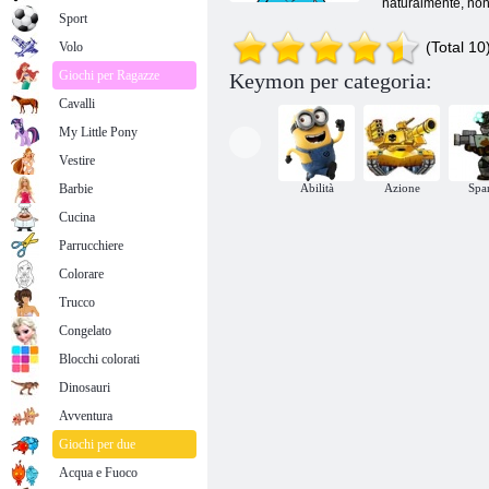
naturalmente, non 
Sport
(Total 10
Volo
Giochi per Ragazze
Keymon per categoria:
Cavalli
My Little Pony
Vestire
Barbie
Abilità
Azione
Spa
Cucina
Parrucchiere
Colorare
Trucco
Congelato
Blocchi colorati
Dinosauri
Avventura
Giochi per due
Acqua e Fuoco