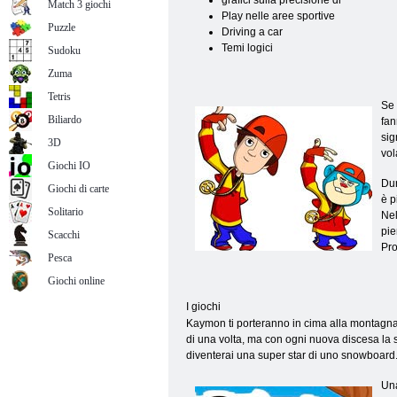
grafici sulla precisione di
Match 3 giochi
Play nelle aree sportive
Puzzle
Driving a car
Temi logici
Sudoku
Zuma
Tetris
Se 
Biliardo
fan
sig
3D
vol
Giochi IO
Dur
Giochi di carte
è p
Solitario
Nel
pie
Scacchi
Pro
Pesca
Giochi online
I giochi
Kaymon ti porteranno in cima alla montagna,
di una volta, ma con ogni nuova discesa la su
diventerai una super star di uno snowboard. 
Una