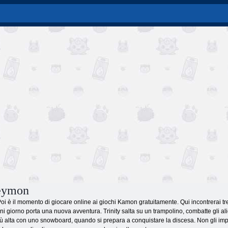
eymon
i è il momento di giocare online ai giochi Kamon gratuitamente. Qui incontrerai tr
i giorno porta una nuova avventura. Trinity salta su un trampolino, combatte gli ali
ù alta con uno snowboard, quando si prepara a conquistare la discesa. Non gli im