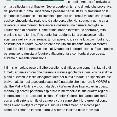
schermi d'America è arrivata la
prima pellicola in cui l'hacker Neo scoperto un terreno di auto che proveniva
dal potere dell'uomo. Imparando a pensare per se stessi, si trasformano le
persone in marionette letto, inventato per loro una realtà virtuale che è stato
così convincente vita reale che è stato percepito. Nel sogno, la gente va a
lavorare, si innamorano, fare errori e costruire una carriera, famiglia, e
liquidazione di perderle. Come prima, hanno intrattenuto speranze, fatto
piani, e si sono feriti nell'incidente, ha raggiunto fama e successo nella
scienza e nella vita personale. E non avevano idea che tutto ciò « bolla », un
sostituto per la realtà. Avere potere assoluto sull'umanità, robot alimentati
impulsi elettrici di persone che li utilizzano per la propria carica. E solo poche
persone sono riuscite a fuggire dalla prigionia e confrontarsi con questo
sistema di recente formazione.
Il film si è rivelato essere il cibo eccellente di riflessione comuni cittadini e di
fumetti, anime e coloro che creano la matrice giochi gli autori. Poiché il film è
pieno di eventi, è facile disegnare idee per nuovi prodotti. Lo spazio virtuale
è diventata la nostra seconda casa ed è naturale che il genere MMORPG ci
dà The Matrix Online – giochi da Sega / Warner Bros Interactive. In questo
mondo, i giocatori potranno esplorare la metropoli e le sue quattro regioni –
Internazionale, baraccopoli, e Heath Center. Coloro che hanno familiarità
con una direzione simile di gameplay già sanno che il loro eroe nel corso
degli eventi svolgerà compiti e a subire cambiamenti, così come per
cambiare il mondo intorno a loro, a scrivere la storia di un individuo.