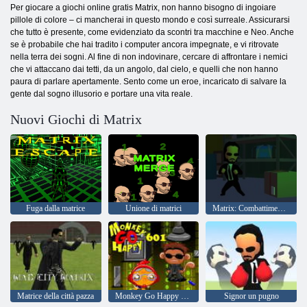
Per giocare a giochi online gratis Matrix, non hanno bisogno di ingoiare
pillole di colore – ci mancherai in questo mondo e così surreale. Assicurarsi
che tutto è presente, come evidenziato da scontri tra macchine e Neo. Anche
se è probabile che hai tradito i computer ancora impegnate, e vi ritrovate
nella terra dei sogni. Al fine di non indovinare, cercare di affrontare i nemici
che vi attaccano dai tetti, da un angolo, dal cielo, e quelli che non hanno
paura di parlare apertamente. Sento come un eroe, incaricato di salvare la
gente dal sogno illusorio e portare una vita reale.
Nuovi Giochi di Matrix
Fuga dalla matrice
Unione di matrici
Matrix: Combattimenti Ragdoll
Matrice della città pazza
Monkey Go Happy Stage 601
Signor un pugno