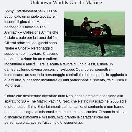
Unknown Worlds Giochi Matrice
Shiny Entertainment nel 2003 ha
pubblicato un singolo giocatore il
inserire il giocattolo Matrih,
riecheggia il riavvio e The
Animatrix – Collezione Anime che
è stato creato per la trama del film.
Gli eroi principali del giochi sono
Niobe e Ghost – Personaggi di
supporto ruoli riavviare. Ciascuno
dei eroe d'azione ha un carattere
individuale e abilità. Fare la scelta a favore di uno di essi, si invia un
gameplay lungo diversi percorsi di sviluppo. Quando sui soggetti si
intersecano, un secondo personaggio controllato dal computer. In aggiunta a
questi due, si possono incontrare gli altri partecipanti all'evento, tra cui Neo e
Morpheus.
Coloro che desiderano diventare auto Neo, anche prestare attenzione alla
sparatutto 3D – The Matrix: Path ° C Neo, che è stato rilasciato nel 2005 ed è
di proprietà di Shiny Entertainment. La mancanza di confronto e non hanno
nemmeno bisogno di misurarsi con una mente meccanica. Ci sono in attesa
di incarichi stimolanti e missioni, migliorando le caratteristiche del
personaggio attraverso l'accumulo di esperienza.