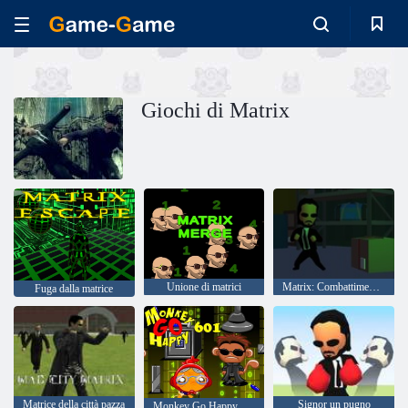
Giochi di Matrix
Unione di matrici
Matrix: Combattimenti Ragdoll
Fuga dalla matrice
Matrice della città pazza
Signor un pugno
Monkey Go Happy Stage 601