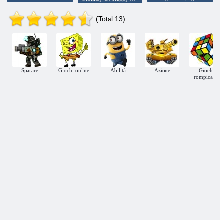
(Total 13)
Sparare
Giochi online
Abilità
Azione
Giochi
rompicapo