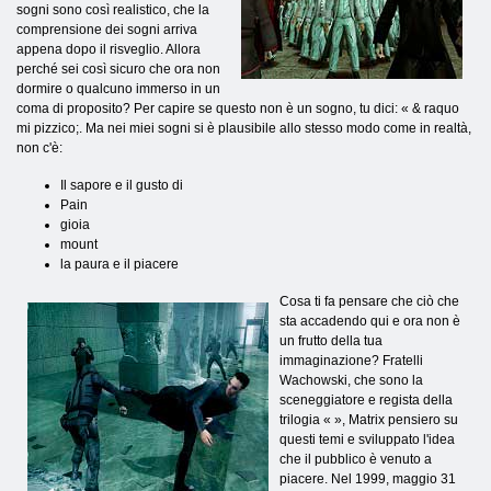
sogni sono così realistico, che la
comprensione dei sogni arriva
appena dopo il risveglio. Allora
perché sei così sicuro che ora non
dormire o qualcuno immerso in un
coma di proposito? Per capire se questo non è un sogno, tu dici: « & raquo
mi pizzico;. Ma nei miei sogni si è plausibile allo stesso modo come in realtà,
non c'è:
Il sapore e il gusto di
Pain
gioia
mount
la paura e il piacere
Cosa ti fa pensare che ciò che
sta accadendo qui e ora non è
un frutto della tua
immaginazione? Fratelli
Wachowski, che sono la
sceneggiatore e regista della
trilogia « », Matrix pensiero su
questi temi e sviluppato l'idea
che il pubblico è venuto a
piacere. Nel 1999, maggio 31