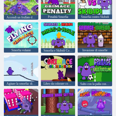
Penalità Smorfia
Smorfia contro Skibidi
Accendi un frullato di smorfia
Smorfia volante
Invasione di smorfie
Smorfia e Skibidi Colpisci la talpa
Agitare la smorfia: disegna e cancella
Libro da colorare con la smorfia
Salto con la palla con smorfia