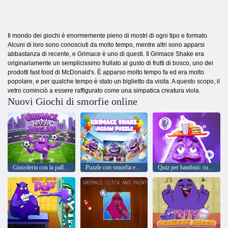
Il mondo dei giochi è enormemente pieno di mostri di ogni tipo e formato.
Alcuni di loro sono conosciuti da molto tempo, mentre altri sono apparsi
abbastanza di recente, e Grimace è uno di questi. Il Grimace Shake era
originariamente un semplicissimo frullato al gusto di frutti di bosco, uno dei
prodotti fast food di McDonald's. È apparso molto tempo fa ed era molto
popolare, e per qualche tempo è stato un biglietto da visita. A questo scopo, il
vetro cominciò a essere raffigurato come una simpatica creatura viola.
Nuovi Giochi di smorfie online
Giocoleria con la palla con smorfia
Puzzle con smorfia e agitazione
Quiz per bambini: curiosità sulla smorfia