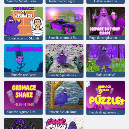
Smorfia Scuoti il caos cittadino
Taglierina per legno con smorfia
Calcia la smorfia
Smorfia contro la SuperCar della Polizia
Fuga di compleanno con smorfia
Smorfia contro Skibidi
Smorfia oscillante
Solo smorfia!
Smorfia Sparatoria sull'Isola Morta
Smorfia Agitare Libro da colorare
Smorfia Scuoti Brucia o muori
Puzzle di agitazione della smorfia