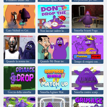
Frullatore Bullet Smorfia
Gara Skibidi vs Grimace Climber
Smorfia Scuoti Fuga Skibidi e Cameraman
Non lasciar cadere la smorfia!
Quando la nonna incontrò Grimace Shake
Quando Mr Bean incontra Grimace
Tempo di enigmi con le smorfie
Goccia della smorfia
Smorfia Agitare Match Up
Smorfia contro scarpe da clown giganti