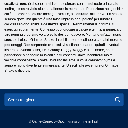
creatività, perché ci sono molti libri da colorare con lui nel ruolo principale.
Inoltre, il mostro viola aiuta ad allenare la memoria o l'attenzione nei giochi in
cui è necessario cercare immagini simili o, al contrario, differenze. La smorfia
sembra goffa, ma questa è una falsa impressione, perché per rubare i
cocktail servono abilità e destrezza speciali. Per mantenersi in forma, si
esercita regolarmente. Con esso puoi giocare a calcio e tennis, arrampicarti,
fare jogging e persino volare se lo desideri davvero. Meritano un'attenzione
speciale i giochi Grimace Shake, in cui il tuo eroe collabora con altri mostri e
personaggi. Non sorprende che i cattivi si stiano alleando, quindi lo vedrai
insieme a Skibidi Toilet, Evil Granny, Huggy Waggy e altri. Inoltre, potrai
partecipare a battaglie musicali e altri concorsi, dove incontrerai molte
vecchie conoscenze. A volte lavorano insieme, a volte competono, ma è
sempre molto divertente e interessante. Unisciti alle avventure di Grimace
Shake e divertiti.
© Game-Game.it - Giochi gratis online in flash