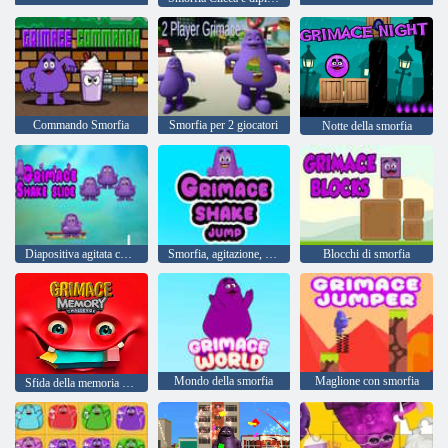
Commando Smorfia
Smorfia per 2 giocatori
Notte della smorfia
Diapositiva agitata con smorfia
Smorfia, agitazione, salto
Blocchi di smorfia
Mondo della smorfia
Maglione con smorfia
Sfida della memoria della smorfia