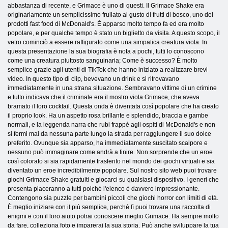
abbastanza di recente, e Grimace è uno di questi. Il Grimace Shake era
originariamente un semplicissimo frullato al gusto di frutti di bosco, uno dei
prodotti fast food di McDonald's. È apparso molto tempo fa ed era molto
popolare, e per qualche tempo è stato un biglietto da visita. A questo scopo, il
vetro cominciò a essere raffigurato come una simpatica creatura viola. In
questa presentazione la sua biografia è nota a pochi, tutti lo conoscono
come una creatura piuttosto sanguinaria; Come è successo? È molto
semplice grazie agli utenti di TikTok che hanno iniziato a realizzare brevi
video. In questo tipo di clip, bevevano un drink e si ritrovavano
immediatamente in una strana situazione. Sembravano vittime di un crimine
e tutto indicava che il criminale era il mostro viola Grimace, che aveva
bramato il loro cocktail. Questa onda è diventata così popolare che ha creato
il proprio look. Ha un aspetto rosa brillante e splendido, braccia e gambe
normali, e la leggenda narra che rubi frappè agli ospiti di McDonald's e non
si fermi mai da nessuna parte lungo la strada per raggiungere il suo dolce
preferito. Ovunque sia apparso, ha immediatamente suscitato scalpore e
nessuno può immaginare come andrà a finire. Non sorprende che un eroe
così colorato si sia rapidamente trasferito nel mondo dei giochi virtuali e sia
diventato un eroe incredibilmente popolare. Sul nostro sito web puoi trovare
giochi Grimace Shake gratuiti e giocarci su qualsiasi dispositivo. I generi che
presenta piaceranno a tutti poiché l'elenco è davvero impressionante.
Contengono sia puzzle per bambini piccoli che giochi horror con limiti di età.
È meglio iniziare con il più semplice, perché lì puoi trovare una raccolta di
enigmi e con il loro aiuto potrai conoscere meglio Grimace. Ha sempre molto
da fare, colleziona foto e imparerai la sua storia. Può anche sviluppare la tua