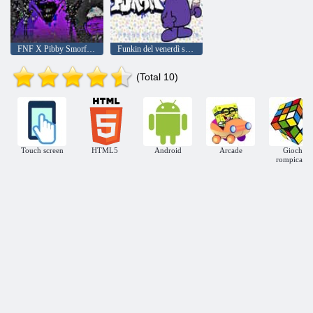
FNF X Pibby Smorfia Agitare
Funkin del venerdì sera contro Grimace Shake
(Total 10)
Touch screen
HTML5
Android
Arcade
Giochi
rompicapo