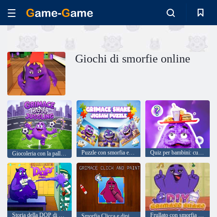
Giochi di smorfie online
Puzzle con smorfia e agitazione
Quiz per bambini: curiosità sulla smorfia
Giocoleria con la palla con smorfia
Storia della DOP di Grimace Monsters
Frullato con smorfia fai da te
Smorfia Clicca e dipingi