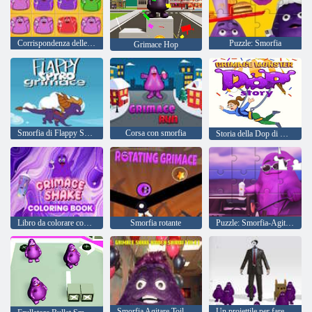
Corrispondenza delle smorfie
Puzzle: Smorfia
Grimace Hop
Smorfia di Flappy Spyro
Corsa con smorfia
Storia della Dop di Mostri con Smorfie
Libro da colorare con smorfia e agitazione
Smorfia rotante
Puzzle: Smorfia-Agitare
Smorfia Agitare Toilette Skibidi nascosta
Un proiettile per fare una smorfia