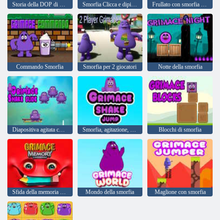
Storia della DOP di Grimace Monsters
Smorfia Clicca e dipingi
Frullato con smorfia fai da te
Commando Smorfia
Smorfia per 2 giocatori
Notte della smorfia
Diapositiva agitata con smorfia
Smorfia, agitazione, salto
Blocchi di smorfia
Sfida della memoria della smorfia
Mondo della smorfia
Maglione con smorfia