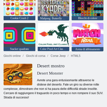
Cookie Crush 2
Blocchi di colore
Mahjong: Butterfly Kyodai HD
Stacker quadrato
Color Pixel Art Classic - Pixel Paint by Numbers
Arena di abbinamento
Giochi online
Giochi di corsa
Corse Jeep
HTML5
Desert mostro
Desert Monster
Avrete una gara entusiasmante attraverso le
distese del deserto. Fate un giro su diverse rotte
complesse, dimostrare che non si ha paura delle difficoltà strade insolite.
Cercare di raggiungere il traguardo in poco tempo e non rompere il suo SUV.
Strada di successo!