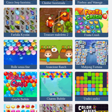
Gioco Jeep fuoristrada Guida su SUV
Fireboy and Watergirl 4: Tempio di Cristallo
Climber fuoristrada 4X4
Farfalla Kyodai
Treasure maledetto 2
Fruita Crush
Bolle senza fine
Arancione Ranch
Mahjong Fortuna
Charms Bubble
Undici undici
Giochi Bubble