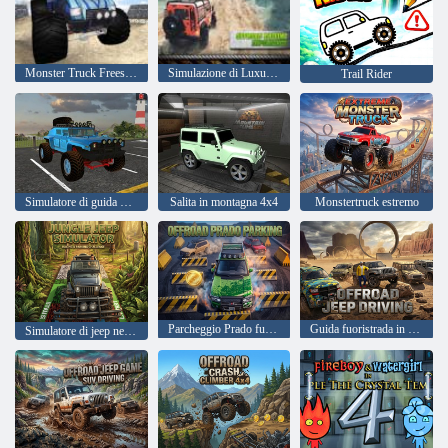
Monster Truck Freestyle
Simulazione di Luxury Prado di Luxury Crazy Ofroad
Trail Rider
Simulatore di guida per auto fuoristrada Jeep 4x4
Salita in montagna 4x4
Monstertruck estremo
Parcheggio Prado fuoristrada
Guida fuoristrada in jeep
Simulatore di jeep nella giungla