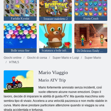
Farfalla Kyodai
Fruita Crush
Treasure maledetto 2
Bolle senza fine
Scattatura a bolle infinita
Di Delicious Emily Home Sweet Home
Giochi online
Giochi di corsa
Super Mario e Luigi
Super Mario
HTML5
Mario Viaggio
Mario ATV Trip
Mario fortemente annoiato senza incidenti, così
vuole ottenere alcune nuove emozioni. Dopo il
lavoro, decide di imparare le abilità di guida ATV. Ma questa macchina solo
sembra tipo di vivaio. Accelera a una velocità pazzesca e non molto stabile in
curva. Mario deve prestare particolare attenzione quando si viaggia su una
strada accidentata e tortuosa.