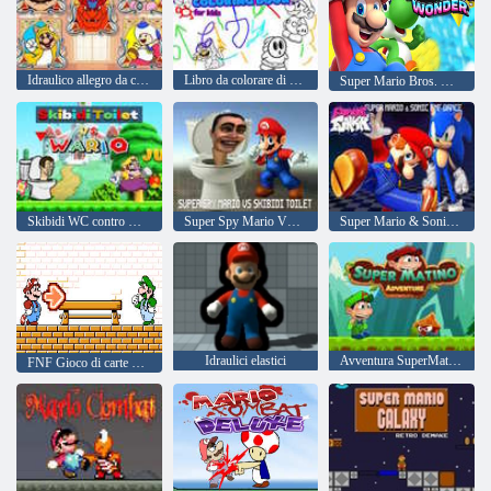
Idraulico allegro da colorare
Libro da colorare di Mario per bambini
Super Mario Bros. meraviglia v. 2
Skibidi WC contro Wario
Super Spy Mario VS Skibidi WC
Super Mario & Sonic FNF Danza
Idraulici elastici
Avventura SuperMatino
FNF Gioco di carte Blues