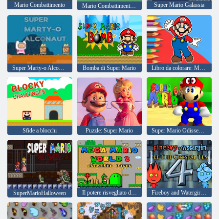
Mario Combattimento
Super Mario Galassia
Mario Combattimento Deluxe
Super Marty-o Alconauta
Bomba di Super Mario
Libro da colorare: Mario Pattinaggio Felice
Sfide a blocchi
Puzzle: Super Mario
Super Mario Odissea 64
Il potere risvegliato di Mega Mario World 2
Fireboy and Watergirl 4: Tempio di Cristallo
SuperMarioHalloween