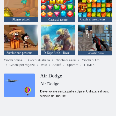
Diggers piccoli
Caccia al tesoro corsa all'oro
Caccia al tesoro
Zombie non possono saltare
D-Day: Rush - Tower Defense
Battaglia Area
Giochi online
Giochi di abilità
Giochi di aerei
Giochi di tiro
Giochi per ragazzi
Volo
Abilità
Sparare
HTML5
Air Dodge
Air Dodge
Deve volare senza palle colpire. Utilizzare il tasto
sinistro del mouse.