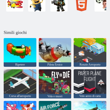
Simili giochi
Ripetere
Pilota Eroico
Ronzio Aeroporto
Corsa all'aeroporto
Volo aereo di carta
Vola o muori