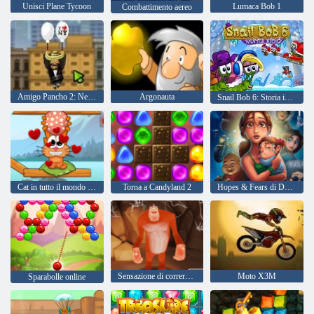
Unisci Plane Tycoon
Lumaca Bob 1
Combattimento aereo
Amigo Pancho 2: New York Party
Argonauta
Snail Bob 6: Storia invernale
Cat in tutto il mondo - Alpine Lakes
Torna a Candyland 2
Hopes & Fears di Delicious Emily
Sensazione di correre di yeti
Moto X3M
Sparabolle online