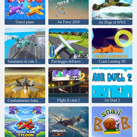
Unisci piano
Air Force 2018
Air Dogs of WW2
Simulatore di volo 3d dell'aeroplano
Parcheggio dell'aeroplano dell'aeroporto
Crash Landing 3D
Flight di carta 2
Air Duel 2
Combattimento frattale X