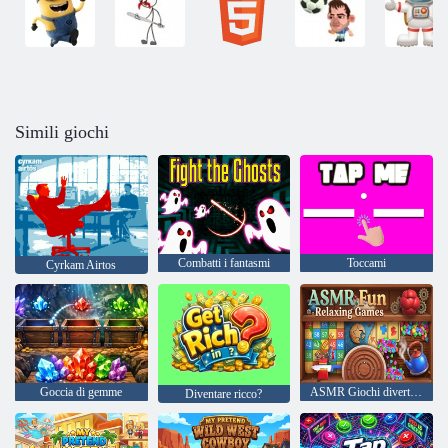
Simili giochi
Combatti i fantasmi
Toccami
Cyrkam Airtos
Goccia di gemme
ASMR Giochi divertenti e rilassanti
Diventare ricco?