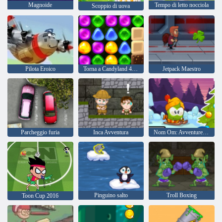
Magnoide
Tempo di letto nocciola
Scoppio di uova
Pilota Eroico
Torna a Candyland 4: Lollipop Garden
Jetpack Maestro
Parcheggio furia
Inca Avventura
Nom Om: Avventure invernali
Pinguino salto
Troll Boxing
Toon Cup 2016