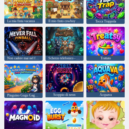
La mia finta vacanza in hotel
Il mio finto cowboy del selvaggio West
Tocca Trappola
Non cadere mai nel flipper
Scherzo telefonico - 99 notti nella foresta
Trattato
Scoppio di neon
Acquava
Pinguino Gugu Gaga: messaggi di chat