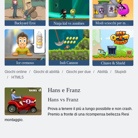
Backyard Eroi
Modi sciocchi per morire 2
Ninja kid vs zombies
Ice cremoso
Indi Cannon
Chiave & Shield
Giochi online
Giochi di abilità
Giochi per due
Abilità
Stupidi
HTML5
Hans e Franz
Hans vs Franz
Prova a tenere il più a lungo possibile e non crash.
Premio a fronte di una ricompensa bellezza Resi
montaggio.