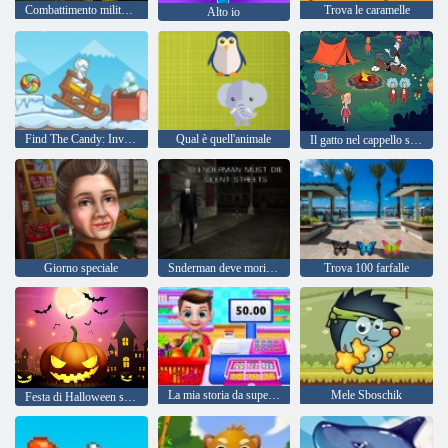
Combattimento militare MFPS
Trova le caramelle
Alto io
Find The Candy: Inverno
Qual è quell'animale
Il gatto nel cappello sa molto su quella! tempo di camp
Giorno speciale
Snderman deve morire: strade silenziose
Trova 100 farfalle
La mia storia da supermercato
Mele Sboschik
Festa di Halloween spaventosa