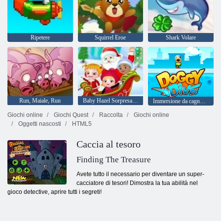
Ripetere
Squirrel Eroe
Shark Volare
Run, Maiale, Run
Baby Hazel Sorpresa di Natale
Immersione da cagnolino
Giochi online
Giochi Quest
Raccolta
Giochi online
Oggetti nascosti
HTML5
Caccia al tesoro
Finding The Treasure
Avete tutto il necessario per diventare un super-
cacciatore di tesori! Dimostra la tua abilità nel
gioco detective, aprire tutti i segreti!