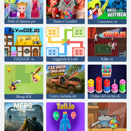
Abito di fantasia per bambini
Dame e Cavalieri
Crazysteve. io
FOLIGLIE. io
Leggenda di Ludo
Killer. io
Crash e melodia del simulatore di macchine per auto
Ordine del cerchio di colore
Merge Kill