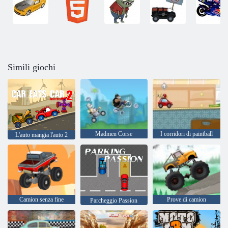
Simili giochi
Madmen Corse
I corridori di paintball
L'auto mangia l'auto 2
Camion senza fine
Prove di camion
Parcheggio Passion