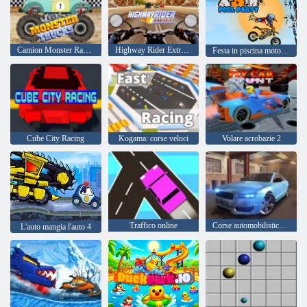
Camion Monster Racing
Highway Rider Extreme
Festa in piscina moto x3m
Cube City Racing
Kogama: corse veloci
Volare acrobazie 2
Traffico online
Corse automobilistiche estreme
L'auto mangia l'auto 4