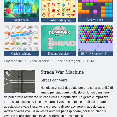
Acqua Blitz
Blocchi 11x11
Kris-Mas Mahjong
Cucina mahjong
Domino classico
BUBLE Shooter HTML5
Giochi online
Giochi di corsa
Race per i ragazzi
HTML5
Strada War Machine
Street car wars
Nel gioco vi sarà deputato per una certa quantità di
tempo per viaggiare piuttosto un lungo cammino
da percorrere attraverso un caos vera e propria città. La gente è impazzita,
terroristi attaccano su tutte le vetture. Il vostro compito è quello di andare da
questa città viva e illesa. Avrete bisogno di sopravvivere in questo caos.
Avrete diverse vite. Se la vostra auto sta per esplodere, poi si bruciano si
vive. Se si bruciano tutta la vita, si perde in questo gioco.