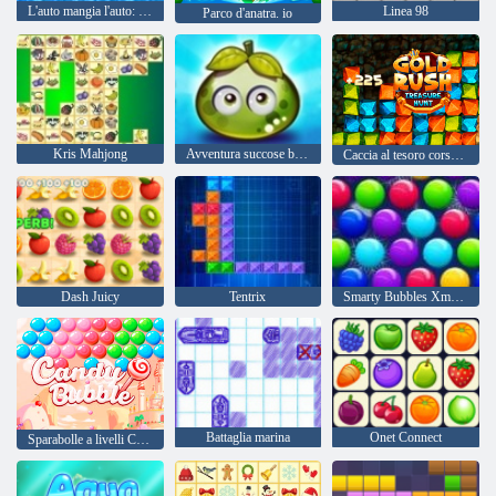
L'auto mangia l'auto: avventura invernale
Linea 98
Parco d'anatra. io
Kris Mahjong
Avventura succose bacche
Caccia al tesoro corsa all'oro
Dash Juicy
Tentrix
Smarty Bubbles Xmas Edition
Battaglia marina
Onet Connect
Sparabolle a livelli Candy Bubble