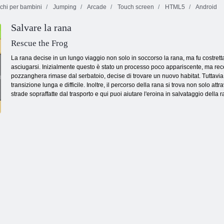
chi per bambini
Jumping
Arcade
Touch screen
HTML5
Android
Salvare la rana
Caccia al tesoro
Stacker quadrato
corsa all'oro
Dash Juicy
Rescue the Frog
La rana decise in un lungo viaggio non solo in soccorso la rana, ma fu costret
asciugarsi. Inizialmente questo è stato un processo poco appariscente, ma re
pozzanghera rimase dal serbatoio, decise di trovare un nuovo habitat. Tuttavia, 
transizione lunga e difficile. Inoltre, il percorso della rana si trova non solo att
strade sopraffatte dal trasporto e qui puoi aiutare l'eroina in salvataggio della r