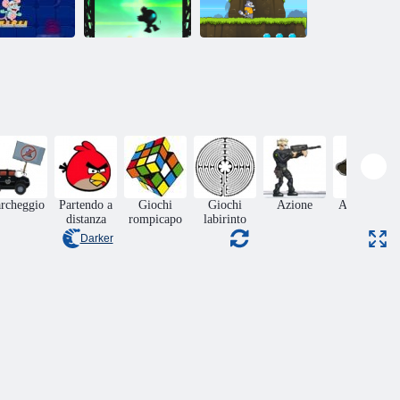
Scacchi Lab
Salta il nero
Epic Run
rcheggio
Partendo a
Giochi
Giochi
Azione
Adventura
distanza
rompicapo
labirinto
Darker