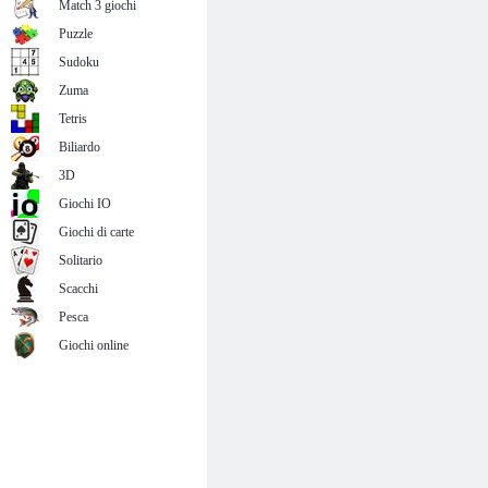
Match 3 giochi
Puzzle
Sudoku
Zuma
Tetris
Biliardo
3D
Giochi IO
Giochi di carte
Solitario
Scacchi
Pesca
Giochi online