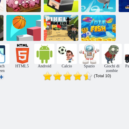
Run, Maiale,
Run
Salta e rimbalzo
Pompino
Spiral Jump 3D
Pixel Warrior
Pesce inattivo
uch
HTML5
Android
Calcio
Spazio
Giochi di
Pa
een
zombie
(Total 10)