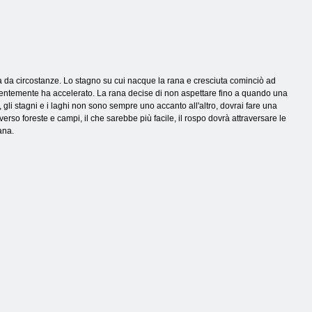
ta da circostanze. Lo stagno su cui nacque la rana e cresciuta cominciò ad
centemente ha accelerato. La rana decise di non aspettare fino a quando una
gli stagni e i laghi non sono sempre uno accanto all'altro, dovrai fare una
raverso foreste e campi, il che sarebbe più facile, il rospo dovrà attraversare le
ana.