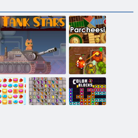
Parcheesi
Treasure
maledetto 2
Mahjong:
Butterfly Kyodai
okie Crush 2
Stelle del carro armato
HD
Blocchi di colore