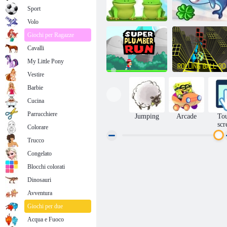
Sport
Volo
Giochi per Ragazze
Cavalli
Leap Frog
Shark Volare
My Little Pony
Vestire
Barbie
Cucina
Run Super
Plumber
Rolling Ball 3D
Parrucchiere
Jumping
Arcade
To
scr
Colorare
Trucco
Congelato
Blocchi colorati
Dinosauri
Avventura
Giochi per due
Acqua e Fuoco