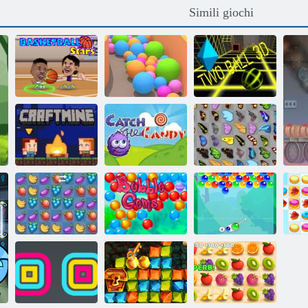
Simili giochi
Palline Di
Stelle del basket
Sabbia
Due palle 3D
Cattura la
Craftermine
caramella
Farfalla Kyodai
Fruita Crush
Giochi Bubble
Charms Bubble
Co