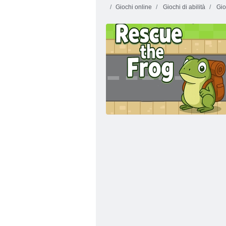
Giochi online
Giochi di abilità
Gio
Fireboy and Watergirl 4: Tempio di Cristallo