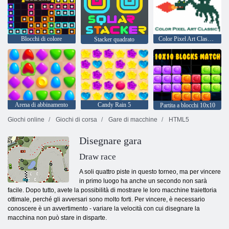
Blocchi di colore
Color Pixel Art Classic - Pixel Paint by Numbers
Stacker quadrato
Arena di abbinamento
Candy Rain 5
Partita a blocchi 10x10
Giochi online
Giochi di corsa
Gare di macchine
HTML5
Disegnare gara
Draw race
A soli quattro piste in questo torneo, ma per vincere
in primo luogo ha anche un secondo non sarà
facile. Dopo tutto, avete la possibilità di mostrare le loro macchine traiettoria
ottimale, perché gli avversari sono molto forti. Per vincere, è necessario
conoscere è un avvertimento - variare la velocità con cui disegnare la
macchina non può stare in disparte.