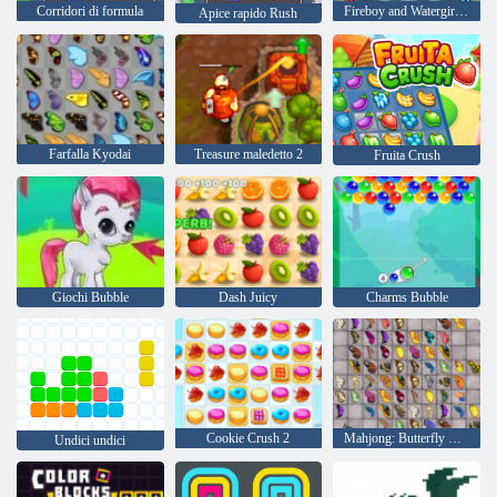
Corridori di formula
Fireboy and Watergirl 4: Tempio di Cristallo
Apice rapido Rush
Farfalla Kyodai
Treasure maledetto 2
Fruita Crush
Giochi Bubble
Dash Juicy
Charms Bubble
Cookie Crush 2
Mahjong: Butterfly Kyodai HD
Undici undici