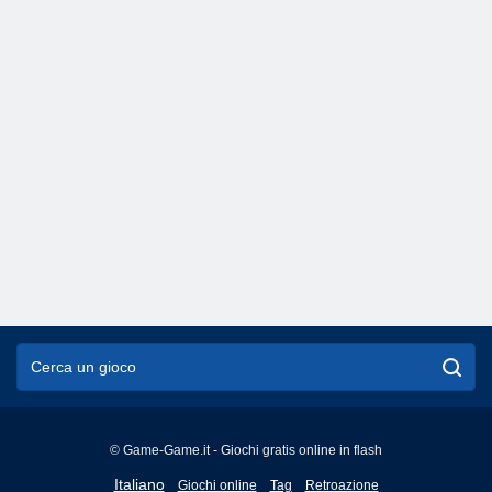
© Game-Game.it - Giochi gratis online in flash
English
Italiano
Giochi online
Tag
Retroazione