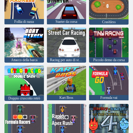
Follia di razza
Starter da corsa
Crashless
Attacco della barca
Racing per auto di strada
Piccolo demo da corsa
Kart Bros
Formula vai
Doppio cruscotto retrò