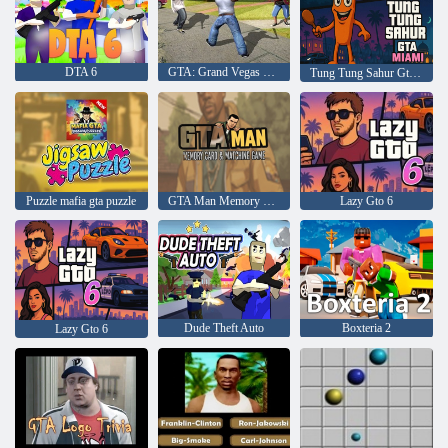
DTA 6
GTA: Grand Vegas Crime
Tung Tung Sahur Gta Miami
Puzzle mafia gta puzzle
GTA Man Memory Card & Matching Game
Lazy Gto 6
Dude Theft Auto
Boxteria 2
Lazy Gto 6