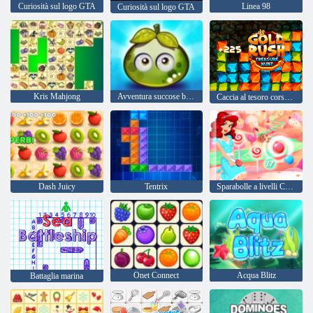
Curiosità sul logo GTA
Linea 98
Curiosità sul logo GTA
Kris Mahjong
Avventura succose bacche
Caccia al tesoro corsa all'oro
Dash Juicy
Tentrix
Sparabolle a livelli Candy Bubble
Onet Connect
Acqua Blitz
Battaglia marina