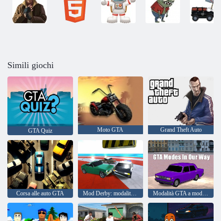
Simili giochi
Moto GTA
Grand Theft Auto
GTA Quiz
Corsa alle auto GTA
Mod Derby: modalità GTA
Modalità GTA a modo nostro