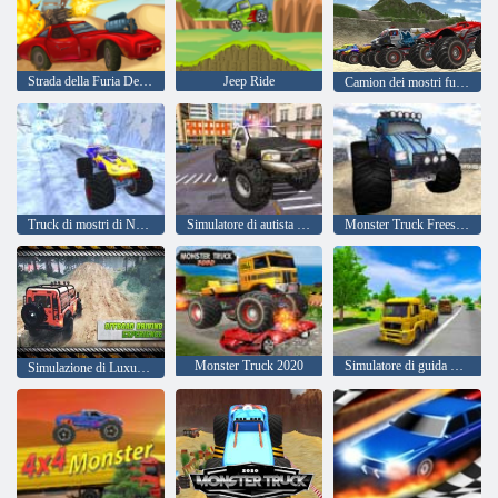
Strada della Furia Desert Strike
Jeep Ride
Camion dei mostri fuoristrada
Truck di mostri di Natale
Simulatore di autista di camion della polizia
Monster Truck Freestyle
Monster Truck 2020
Simulatore di guida di trasporto
Simulazione di Luxury Prado di Luxury Crazy Ofroad