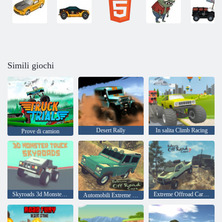
Simili giochi
Desert Rally
In salita Climb Racing
Prove di camion
Skyroads 3d Monster Truck
Extreme Offroad Cars 2
Automobili Extreme OffRoad