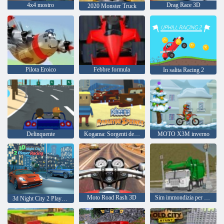
4x4 mostro
Drag Race 3D
2020 Monster Truck
Pilota Eroico
Febbre formula
In salita Racing 2
Delinquente
Kogama: Sorgenti del radiatore
MOTO X3M inverno
Moto Road Rash 3D
Sim immondizia per camion pulito dell'isola
3d Night City 2 Player Racing