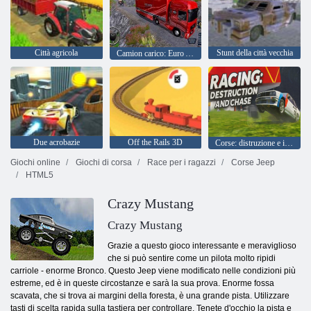
Città agricola
Stunt della città vecchia
Camion carico: Euro American Tour
Due acrobazie
Off the Rails 3D
Corse: distruzione e inseguimento
Giochi online
Giochi di corsa
Race per i ragazzi
Corse Jeep
HTML5
Crazy Mustang
Crazy Mustang
Grazie a questo gioco interessante e meraviglioso
che si può sentire come un pilota molto ripidi
carriole - enorme Bronco. Questo Jeep viene modificato nelle condizioni più
estreme, ed è in queste circostanze e sarà la sua prova. Enorme fossa
scavata, che si trova ai margini della foresta, è una grande pista. Utilizzare
tasti di scelta rapida sulla tastiera per controllare. Tenete d'occhio la pista e