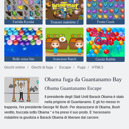
Farfalla Kyodai
Fruita Crush
Treasure maledetto 2
Bolle senza fine
Arancione Ranch
Giochi Bubble
Giochi online
Giochi di fuga
Escape
Fuga
HTML5
Obama fuga da Guantanamo Bay
Obama Guantanamo Escape
Il presidente degli Stati Uniti Barack Obama è stato
nella prigione di Guantanamo. E gli ho messo in
trappola, l'ex presidente George W. Bush. Per sbarazzarsi di Obama, Bush
vestito, truccata sotto Obama ° e ha preso il suo posto. E 'necessario
ristabilire la giustizia e Barack Obama di liberare dal carcere.