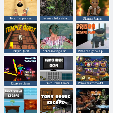
Tomb Temple Run
Foresta mistica del tramonto
Ultimate Runner
Temple Quest
Nonna malvagia inquietante
Piano di fuga dalla prigione
Hunter House Escape
Parola misteriosa della stanza di fuga
Ricercato pittore