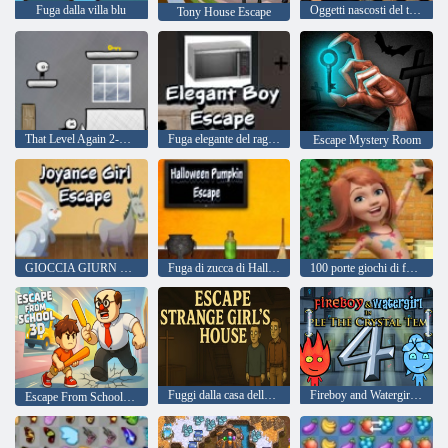
Fuga dalla villa blu
Oggetti nascosti del tesoro del pirata
Tony House Escape
That Level Again 2-Online
Fuga elegante del ragazzo
Escape Mystery Room
GIOCCIA GIURN ESCA
Fuga di zucca di Halloween
100 porte giochi di fuga da scuola
Fuggi dalla casa della strana ragazza
Fireboy and Watergirl 4: Tempio di Cristallo
Escape From School 3D