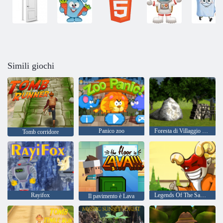
Simili giochi
Panico zoo
Foresta di Villaggio Di Fuga Episodio 2
Tomb corridore
Rayifox
Legends Of The Samurai
Il pavimento è Lava