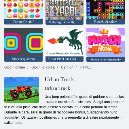
Cookie Crush 2
Blocchi di colore
Mahjong: Butterfly Kyodai HD
Stacker quadrato
Color Pixel Art Classic - Pixel Paint by Numbers
Arena di abbinamento
Giochi online
Giochi di corsa
Camion
HTML5
Urban Truck
Urban Truck
Una jeep potente è in grado di guidare su qualsiasi
strada e ora si può assicurarsi. Scegli una jeep per
te e vai alla pista, che deve essere superata in un certo periodo di tempo.
Durante la gara, sarai in grado di raccogliere bonus, guadagnando punti
aggiuntivi. Utilizzare il postburner, che vi permetterà di salire rapidamente in
salite ripide.