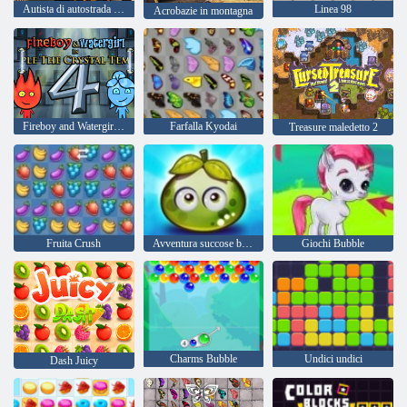
Autista di autostrada 3D
Linea 98
Acrobazie in montagna
Fireboy and Watergirl 4: Tempio di Cristallo
Farfalla Kyodai
Treasure maledetto 2
Fruita Crush
Avventura succose bacche
Giochi Bubble
Charms Bubble
Undici undici
Dash Juicy