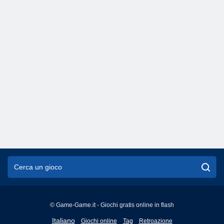
© Game-Game.it - Giochi gratis online in flash
English
Italiano
Giochi online
Tag
Retroazione