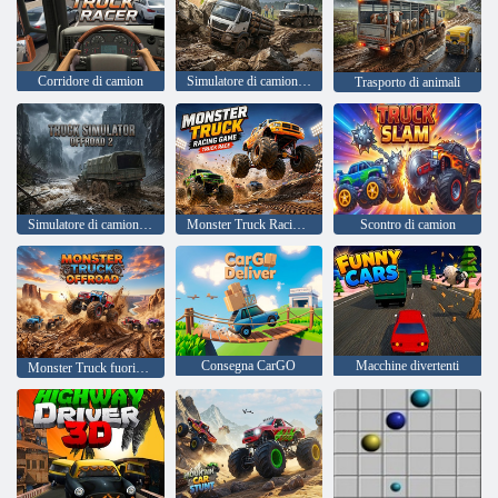
Corridore di camion
Simulatore di camion fuoristrada 4
Trasporto di animali
Simulatore di camion fuoristrada 2
Monster Truck Racing Gioco Gara di camion
Scontro di camion
Consegna CarGO
Macchine divertenti
Monster Truck fuoristrada