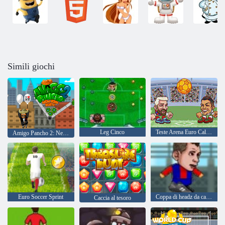
Simili giochi
Leg Cinco
Teste Arena Euro Calcio
Amigo Pancho 2: New York Party
Euro Soccer Sprint
Coppa di headz da calcio 2
Caccia al tesoro