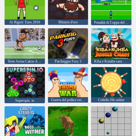
Ai Rigori: Euro 2016
Miniera d'oro
Penalità di Coppa del Mondo
Teste Arena Calcio All Stars
Parcheggio Fury 3
Kiba e Kumba caos nella giungla
Guerra del pollice estremo
Coltello Hit online
Superspin. io