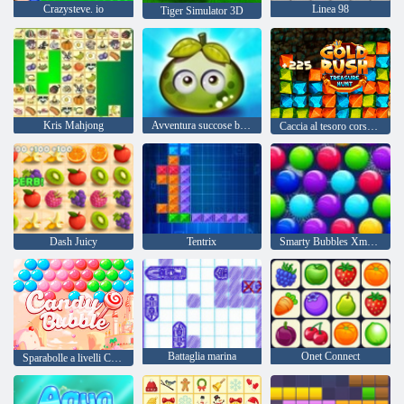
Crazysteve. io
Linea 98
Tiger Simulator 3D
Kris Mahjong
Avventura succose bacche
Caccia al tesoro corsa all'oro
Dash Juicy
Tentrix
Smarty Bubbles Xmas Edition
Battaglia marina
Onet Connect
Sparabolle a livelli Candy Bubble