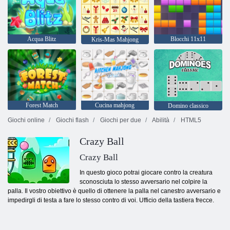
Acqua Blitz
Blocchi 11x11
Kris-Mas Mahjong
Forest Match
Cucina mahjong
Domino classico
Giochi online
Giochi flash
Giochi per due
Abilità
HTML5
Crazy Ball
Crazy Ball
In questo gioco potrai giocare contro la creatura
sconosciuta lo stesso avversario nel colpire la
palla. Il vostro obiettivo è quello di ottenere la palla nel canestro avversario e
impedirgli di testa a fare lo stesso contro di voi. Ufficio della tastiera frecce.