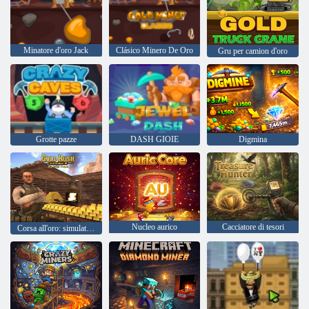
Minatore d'oro Jack
Clásico Minero De Oro
Gru per camion d'oro
Grotte pazze
DASH GIOIE
Digmina
Nucleo aurico
Cacciatore di tesori
Corsa all'oro: simulatore d'oro 3D