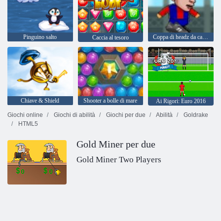
Pinguino salto
Coppa di headz da calcio 2
Caccia al tesoro
Chiave & Shield
Shooter a bolle di mare
Ai Rigori: Euro 2016
Giochi online
Giochi di abilità
Giochi per due
Abilità
Goldrake
HTML5
Gold Miner per due
Gold Miner Two Players