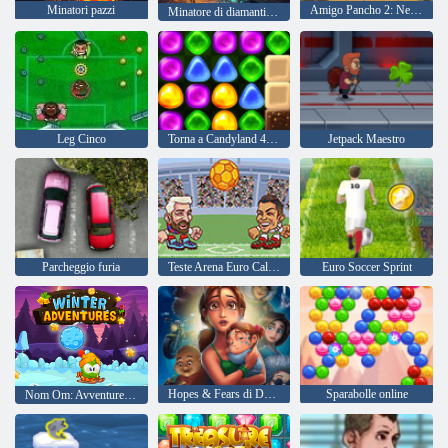
Minatori pazzi
Amigo Pancho 2: New York Party
Minatore di diamanti di Minecraft
Leg Cinco
Torna a Candyland 4: Lollipop Garden
Jetpack Maestro
Parcheggio furia
Teste Arena Euro Calcio
Euro Soccer Sprint
Hopes & Fears di Delicious Emily
Sparabolle online
Nom Om: Avventure invernali