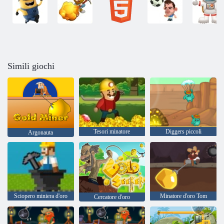
Simili giochi
Tesori minatore
Diggers piccoli
Argonauta
Sciopero miniera d'oro
Minatore d'oro Tom
Cercatore d'oro