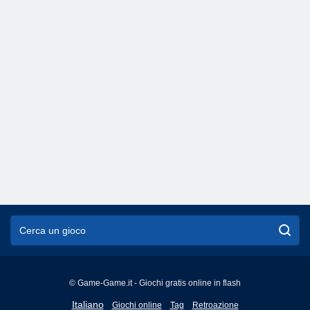
© Game-Game.it - Giochi gratis online in flash
English
Italiano
Giochi online
Tag
Retroazione