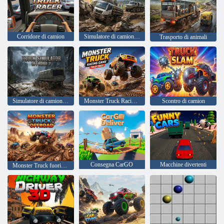
Corridore di camion
Simulatore di camion fuoristrada 4
Trasporto di animali
Simulatore di camion fuoristrada 2
Monster Truck Racing Gioco Gara di camion
Scontro di camion
Consegna CarGO
Macchine divertenti
Monster Truck fuoristrada