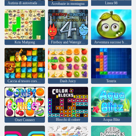
Autista di autostrada 3D
Linea 98
Acrobazie in montagna
Kris Mahjong
Fireboy and Watergirl 4: Tempio di Cristallo
Avventura succose bacche
Caccia al tesoro corsa all'oro
Dash Juicy
Tentrix
Blocchi di colore
Acqua Blitz
Onet Connect