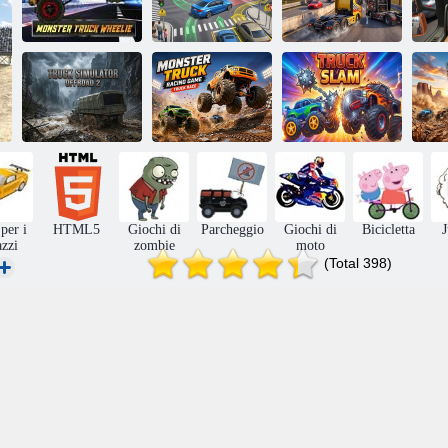
Mostro Truck
Scuola guida
Pilota di camion
C
Wheelie
2016
GT
Simulatore di
Monster Truck
camion
Racing Gioco
Scontro di
Mo
fuoristrada 2
Gara di camion
camion
per i
HTML5
Giochi di
Parcheggio
Giochi di
Bicicletta
azzi
zombie
moto
(Total 398)