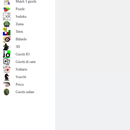
Match 3 giochi
Puzzle
Sudoku
Zuma
Tetris
Biliardo
3D
Giochi IO
Giochi di carte
Solitario
Scacchi
Pesca
Giochi online