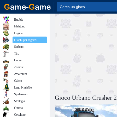
Bubble
Mahjong
Logica
Giochi per ragazzi
Serbatoi
Tiro
Corsa
Zombie
Avventura
Calcio
Lego NinjaGo
Spiderman
Gioco Urbano Crusher 2
Strategia
Guerra
Cecchino