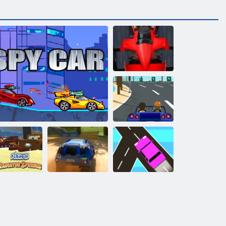
Febbre formula
Delinquente
Kogama:
Sorgenti del
radiatore
Spy auto
Punto di rally 6
Traffico online