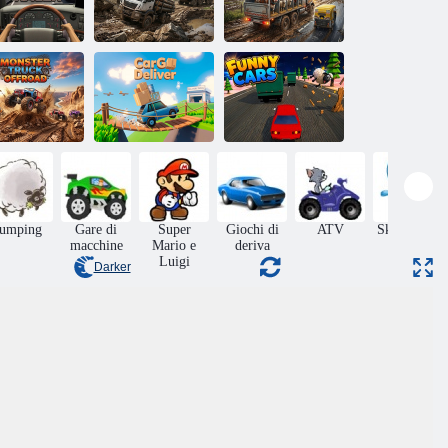
Simulatore di
orridore di
camion
Trasporto di
camion
fuoristrada 4
animali
nster Truck
Consegna
Macchine
fuoristrada
CarGO
divertenti
Jumping
Gare di
Super
Giochi di
ATV
Skateboard
macchine
Mario e
deriva
Luigi
Darker