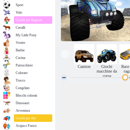
Sport
Volo
Giochi per Ragazze
Cavalli
My Little Pony
Vestire
Barbie
Cucina
Parrucchiere
Camion
Giochi
Race 
macchine da
rag
Colorare
corsa
Trucco
Congelato
Monster Truck Freestyle
Blocchi colorati
Dinosauri
Avventura
Giochi per due
Acqua e Fuoco