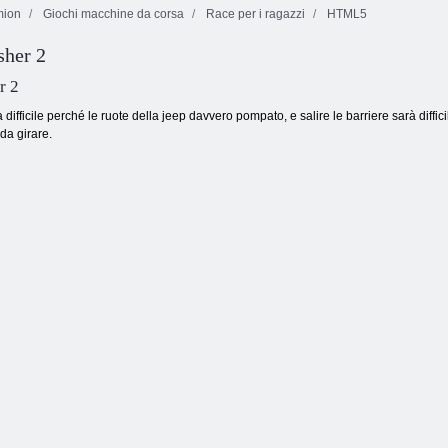
ion
Giochi macchine da corsa
Race per i ragazzi
HTML5
sher 2
Camion carico
Race di
MOTO X3M
18
supereroi LEGO
Terra spettrale
r 2
difficile perché le ruote della jeep davvero pompato, e salire le barriere sarà diffic
da girare.