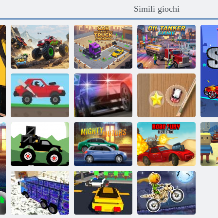
Simili giochi
Acrobazie in
Parcheggio per
Gioco della
montagna
auto e camion
petroliera
In salita Racing
Polizia: Via
Mini corsa di
2
Pursuit
gara
Strada della
Monster Truck
Furia Desert
Forest-consegna
Potenti motori
Strike