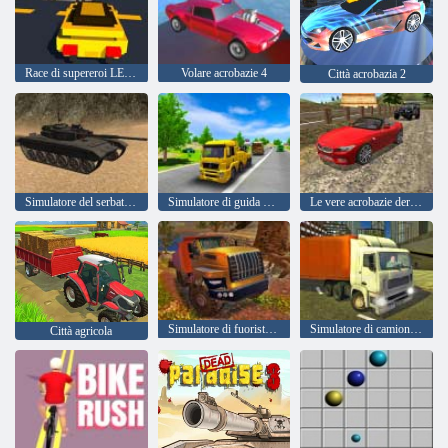
Race di supereroi LEGO
Volare acrobazie 4
Città acrobazia 2
Simulatore del serbatoio
Simulatore di guida di trasporto
Le vere acrobazie derivano l'auto che guida 3d
Simulatore di fuoristrada Hill Climb
Simulatore di camion della città reale
Città agricola