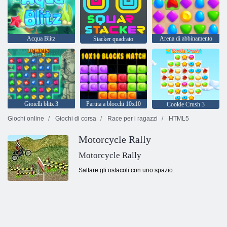
Acqua Blitz
Arena di abbinamento
Stacker quadrato
Gioielli blitz 3
Partita a blocchi 10x10
Cookie Crush 3
Giochi online
Giochi di corsa
Race per i ragazzi
HTML5
Motorcycle Rally
Motorcycle Rally
Saltare gli ostacoli con uno spazio.