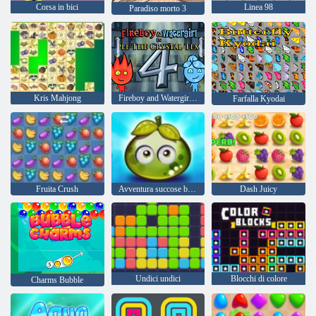
Corsa in bici
Linea 98
Paradiso morto 3
Kris Mahjong
Fireboy and Watergirl 4: Tempio di Cristallo
Farfalla Kyodai
Fruita Crush
Avventura succose bacche
Dash Juicy
Undici undici
Blocchi di colore
Charms Bubble