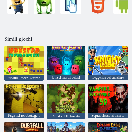
Simili giochi
Unisci mostri pelosi
Leggenda del cavaliere
Mostro Tower Defense
Fuga nel retrobottega 1
Sopravvissuti ai vampiri 3D
Mostri della foresta