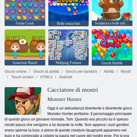
Fruita Crush
Scattatura a bolle infinita
Bolle senza fine
Arancione Ranch
Mahjong Fortuna
Giochi Bubble
Giochi online
Giochi di abilità
Giochi per bambini
Abilità
Mostri
Touch screen
HTML5
Android
Cacciatore di mostri
Monster Hunter
Oggi è un abbastanza divertente e divertente gioco
Monster Hunter portiamo. Il personaggio principale
di questo gioco un giovane normale, Tom. Quando era piccolo lui è spesso
mostri paura che vengono a lui durante la notte. Non appena i suoi genitori
erano spense la luce, e pieno di queste creature ripugnanti apparvero nel
buio e ha cominciato a colpire la paura nel cuore del nostro eroe. Poi si era