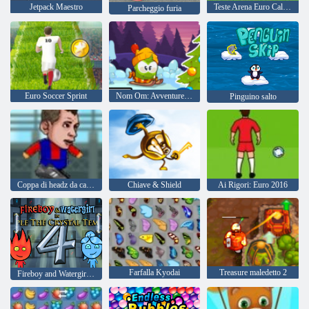
Jetpack Maestro
Teste Arena Euro Calcio
Parcheggio furia
Euro Soccer Sprint
Nom Om: Avventure invernali
Pinguino salto
Coppa di headz da calcio 2
Chiave & Shield
Ai Rigori: Euro 2016
Farfalla Kyodai
Treasure maledetto 2
Fireboy and Watergirl 4: Tempio di Cristallo