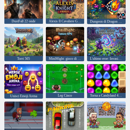
DustFall 22 onde
Alexis Il Cavaliere Gioco di ruolo
Dungeon di Dragon Dash
Torri 505
MiniMight: gioco di ruolo fantasy
L'ultimo eroe: Invasione
Leg Cinco
Torna a Candyland 4: Lollipop Garden
Unisci Emoji Arena