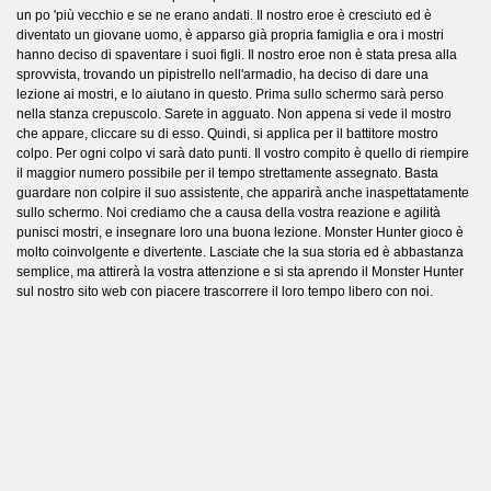
un po 'più vecchio e se ne erano andati. Il nostro eroe è cresciuto ed è
diventato un giovane uomo, è apparso già propria famiglia e ora i mostri
hanno deciso di spaventare i suoi figli. Il nostro eroe non è stata presa alla
sprovvista, trovando un pipistrello nell'armadio, ha deciso di dare una
lezione ai mostri, e lo aiutano in questo. Prima sullo schermo sarà perso
nella stanza crepuscolo. Sarete in agguato. Non appena si vede il mostro
che appare, cliccare su di esso. Quindi, si applica per il battitore mostro
colpo. Per ogni colpo vi sarà dato punti. Il vostro compito è quello di riempire
il maggior numero possibile per il tempo strettamente assegnato. Basta
guardare non colpire il suo assistente, che apparirà anche inaspettatamente
sullo schermo. Noi crediamo che a causa della vostra reazione e agilità
punisci mostri, e insegnare loro una buona lezione. Monster Hunter gioco è
molto coinvolgente e divertente. Lasciate che la sua storia ed è abbastanza
semplice, ma attirerà la vostra attenzione e si sta aprendo il Monster Hunter
sul nostro sito web con piacere trascorrere il loro tempo libero con noi.