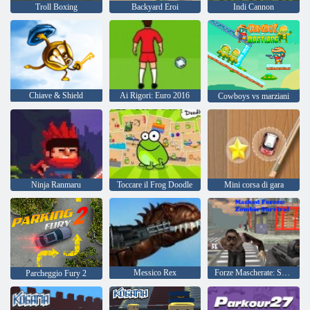
Troll Boxing
Backyard Eroi
Indi Cannon
Chiave & Shield
Ai Rigori: Euro 2016
Cowboys vs marziani
Ninja Ranmaru
Toccare il Frog Doodle
Mini corsa di gara
Messico Rex
Forze Mascherate: Sopravvivenza Zombie
Parcheggio Fury 2