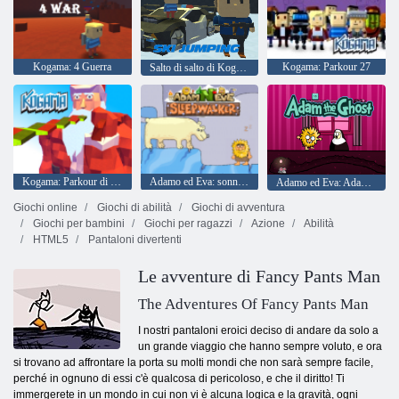
Kogama: 4 Guerra
Kogama: Parkour 27
Salto di salto di Kogama!!
Kogama: Parkour di Natale
Adamo ed Eva: sonnambulo
Adamo ed Eva: Adamo il Fantasma
Giochi online
Giochi di abilità
Giochi di avventura
Giochi per bambini
Giochi per ragazzi
Azione
Abilità
HTML5
Pantaloni divertenti
Le avventure di Fancy Pants Man
The Adventures Of Fancy Pants Man
I nostri pantaloni eroici deciso di andare da solo a
un grande viaggio che hanno sempre voluto, e ora
si trovano ad affrontare la porta su molti mondi che non sarà sempre facile,
perché in ognuno di essi c'è qualcosa di pericoloso, e che il diritto! Ti
immergerete in un mondo in cui non vi è alcuna logica e la gravità, ogni