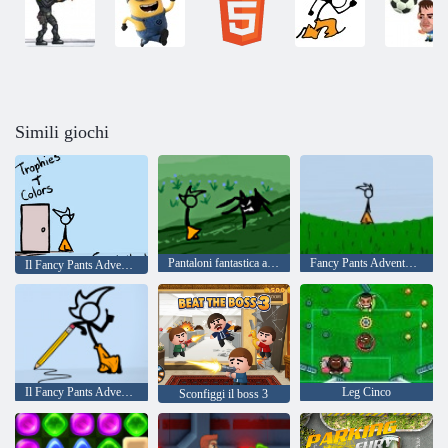
Simili giochi
Pantaloni fantastica avventura
Fancy Pants Adventure 2
Il Fancy Pants Adventure: World 2
Il Fancy Pants Adventure: World 3
Leg Cinco
Sconfiggi il boss 3