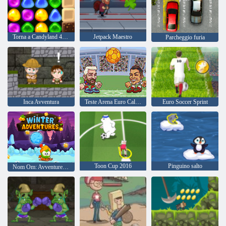
Torna a Candyland 4: Lollipop Garden
Jetpack Maestro
Parcheggio furia
Inca Avventura
Teste Arena Euro Calcio
Euro Soccer Sprint
Toon Cup 2016
Pinguino salto
Nom Om: Avventure invernali