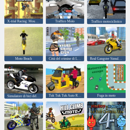
X-trial Racing: Mountain Adventure
Traffico Moto
Traffico motociclistico
Moto Beach
Città del crimine di Las Vegas
Real Gangster Simulator Grand City
Tuk Tuk Tuk Auto Rickshaw 2020
Fuga in moto
Simulatore di bici della polizia super acrobatica 3D