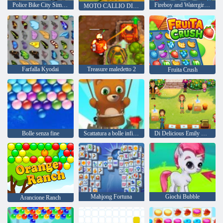
Police Bike City Simulator
Fireboy and Watergirl 4: Tempio di Cristallo
MOTO CALLIO DI HILL
Farfalla Kyodai
Treasure maledetto 2
Fruita Crush
Bolle senza fine
Scattatura a bolle infinita
Di Delicious Emily Home Sweet Home
Mahjong Fortuna
Giochi Bubble
Arancione Ranch