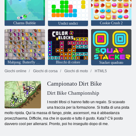
Charms Bubble
Cookie Crush 2
Undici undici
Mahjong: Butterfly Kyodai HD
Blocchi di colore
Stacker quadrato
Giochi online
Giochi di corsa
Giochi di moto
HTML5
Campionato Dirt Bike
Dirt Bike Championship
I nostri tifosi ci hanno fatto un regalo. Si scavato
una traccia per la formazione. Si tratta di una pista
molto ripida. Qui la massa di fango, piste, ascensori, ma è abbastanza
proezzhaema. Difficile, ma che in questo e tutto il gusto. Kata? C'è posto
davvero cool per allenarsi. Pronto, poi ho inseguito dopo di me.