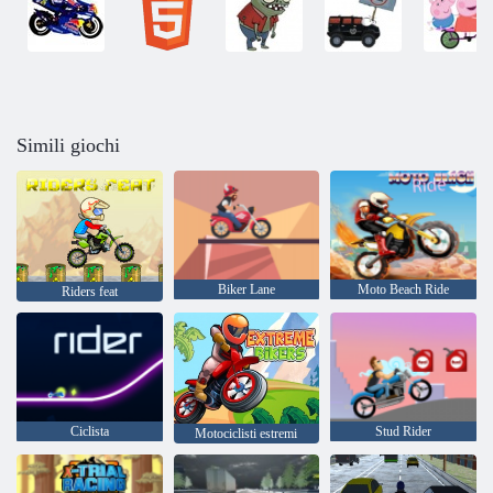
Simili giochi
Biker Lane
Moto Beach Ride
Riders feat
Ciclista
Stud Rider
Motociclisti estremi