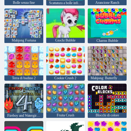
Bolle senza fine
Arancione Ranch
Scattatura a bolle infinita
Mahjong Fortuna
Giochi Bubble
Charms Bubble
Terra di budino 2
Cookie Crush 2
Mahjong: Butterfly Kyodai HD
Fruita Crush
Blocchi di colore
Fireboy and Watergirl 4: Tempio di Cristallo