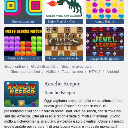
Stacker quadrato
Candy Rain 5
Color Pixel Art Classic - Pixel Paint by Numbers
Partita a blocchi 10x10
Classico degli scacchi
Leggenda del gioiello
Giochi online
Giochi di abilità
Giochi di avventura
Giochi per bambini
Abilità
Touch screen
HTML5
Android
Rancho Keeper
Rancho Keeper
Oggi vogliamo presentare alla vostra attenzione un
nuovo gioco Rancho Keeper. In esso, ci
presentiamo a voi con un toro di nome Brad. Vive nel ranch, che si trova nel
sud dell'America. Oltre ad esso, il ranch è sede di molti altri animali. Vivono
molto amichevolmente, si aiutano a vicenda e solo divertirsi. Come è il nostro
eroe è andato per i problemi di una fattoria vicina, e in questo momento il