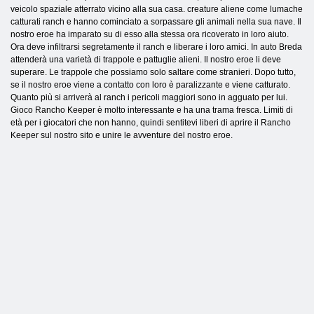
veicolo spaziale atterrato vicino alla sua casa. creature aliene come lumache
catturati ranch e hanno cominciato a sorpassare gli animali nella sua nave. Il
nostro eroe ha imparato su di esso alla stessa ora ricoverato in loro aiuto.
Ora deve infiltrarsi segretamente il ranch e liberare i loro amici. In auto Breda
attenderà una varietà di trappole e pattuglie alieni. Il nostro eroe li deve
superare. Le trappole che possiamo solo saltare come stranieri. Dopo tutto,
se il nostro eroe viene a contatto con loro è paralizzante e viene catturato.
Quanto più si arriverà al ranch i pericoli maggiori sono in agguato per lui.
Gioco Rancho Keeper è molto interessante e ha una trama fresca. Limiti di
età per i giocatori che non hanno, quindi sentitevi liberi di aprire il Rancho
Keeper sul nostro sito e unire le avventure del nostro eroe.