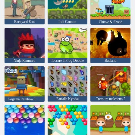
Backyard Eroi
Indi Cannon
Chiave & Shield
Ninja Ranmaru
Toccare il Frog Doodle
Badland
Farfalla Kyodai
Treasure maledetto 2
Kogama Rainbow Parkour