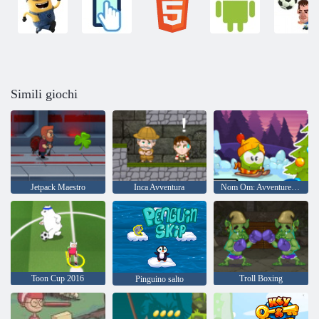
Simili giochi
Jetpack Maestro
Inca Avventura
Nom Om: Avventure invernali
Toon Cup 2016
Troll Boxing
Pinguino salto