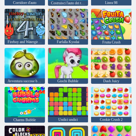
Corridore d'auto
Linea 98
Costruisci l'auto dei tuoi sogni
Fireboy and Watergirl 4: Tempio di Cristallo
Farfalla Kyodai
Fruita Crush
Avventura succose bacche
Giochi Bubble
Dash Juicy
Undici undici
Cookie Crush 2
Charms Bubble