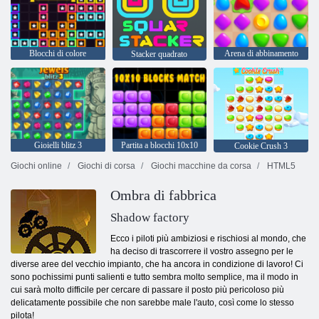
Blocchi di colore
Arena di abbinamento
Stacker quadrato
Gioielli blitz 3
Partita a blocchi 10x10
Cookie Crush 3
Giochi online
Giochi di corsa
Giochi macchine da corsa
HTML5
Ombra di fabbrica
Shadow factory
Ecco i piloti più ambiziosi e rischiosi al mondo, che
ha deciso di trascorrere il vostro assegno per le
diverse aree del vecchio impianto, che ha ancora in condizione di lavoro! Ci
sono pochissimi punti salienti e tutto sembra molto semplice, ma il modo in
cui sarà molto difficile per cercare di passare il posto più pericoloso più
delicatamente possibile che non sarebbe male l'auto, così come lo stesso
pilota!