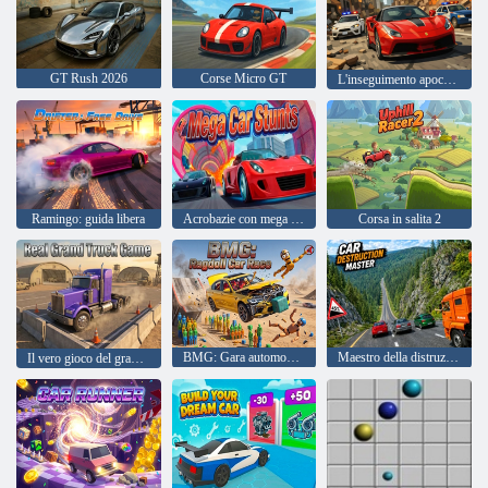
GT Rush 2026
Corse Micro GT
L'inseguimento apocalittico
Ramingo: guida libera
Acrobazie con mega auto
Corsa in salita 2
BMG: Gara automobilistica Ragdoll
Maestro della distruzione di automobili
Il vero gioco del grande camion