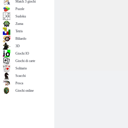
Match 3 giochi
Puzzle
Sudoku
Zuma
Tetris
Biliardo
3D
Giochi IO
Giochi di carte
Solitario
Scacchi
Pesca
Giochi online