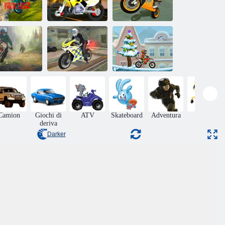
Deliverità per
Moto Trial
pizza per
acing 2: due
motociclette
Moto Real Bike
giocatori
2020
Racing
Bike estremo
Moto x3m 4
to Maniac 3
che guida 3d
inverno
Camion
Giochi di
ATV
Skateboard
Adventura
Abilità
deriva
Darker