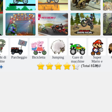
R
Bike Racing 2
Corsa X-Trial
Rally gratuito 2
GP Moto
Sterl bici enduro
Moto Maniac 2
Racing 2
corse
Mo
hi di
Parcheggio
Bicicletta
Jumping
Gare di
Super
bie
macchine
Mario e
Luigi
(Total 819)