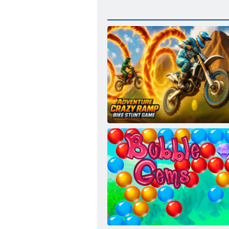
Gioco di acrobazie in bici con rampa pazza
di avventura