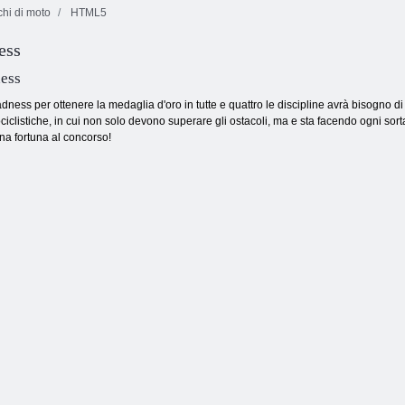
hi di moto
HTML5
ess
Partita a blocchi
Classico degli
Candy Rain 5
10x10
scacchi
ess
dness per ottenere la medaglia d'oro in tutte e quattro le discipline avrà bisogno di 
iclistiche, in cui non solo devono superare gli ostacoli, ma e sta facendo ogni sorta 
na fortuna al concorso!