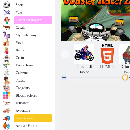
Sport
Volo
Giochi per Ragazze
Cavalli
My Little Pony
Vestire
Barbie
Cucina
Parrucchiere
Giochi di
HTML5
Gioc
moto
zom
Colorare
Trucco
Congelato
Coaster Racer 2
Blocchi colorati
Dinosauri
Avventura
Giochi per due
Acqua e Fuoco